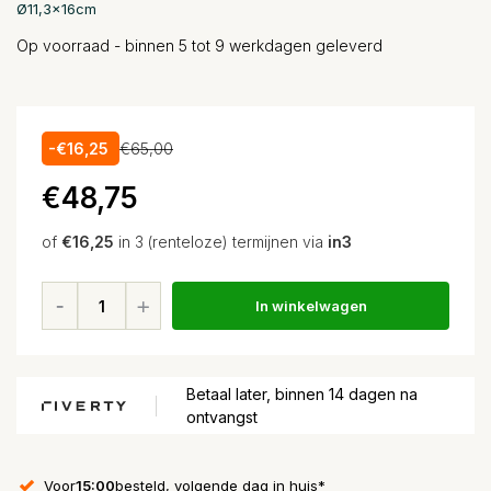
Ø11,3x16cm
Op voorraad - binnen 5 tot 9 werkdagen geleverd
-€16,25
€65,00
€48,75
of
€16,25
in 3 (renteloze) termijnen via
in3
In winkelwagen
Betaal later, binnen 14 dagen na
ontvangst
Voor
15:00
besteld, volgende dag in huis*