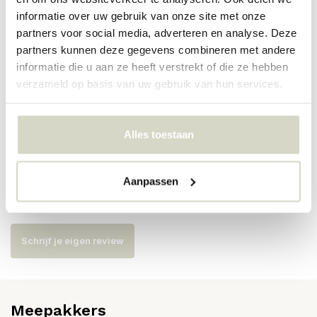
PRODUCTSPECIFICATIES
informatie over uw gebruik van onze site met onze
partners voor social media, adverteren en analyse. Deze
partners kunnen deze gegevens combineren met andere
Artikelnummer
262681024
informatie die u aan ze heeft verstrekt of die ze hebben
verzameld op basis van uw gebruik van hun services.
SKU
262681024
EAN
5707644871663
Alles toestaan
Reviews
Aanpassen
Er zijn nog geen reviews geschreven over dit product..
Schrijf je eigen review
Meepakkers