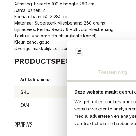
Afmeting: breedte 100 x hoogte 280 cm.
Aantal banen: 2
Formaat baan: 50 x 280 cm
Materiaal: Supersterk vliesbehang 260 grams
Lijmadvies: Perfax Ready & Roll voor vliesbehang
Textuur: voelbare structuur (lichte korrel)
Kleur: zand, goud
Overige: makkelijk zelf aan te brengen. Afwasbaar.
PRODUCTSPECIFICATIES
Toestemming
Artikelnummer
MW-0
Deze website maakt gebruik
SKU
We gebruiken cookies om cont
EAN
websiteverkeer te analyseren
media, adverteren en analys
verstrekt of die ze hebben v
Reviews