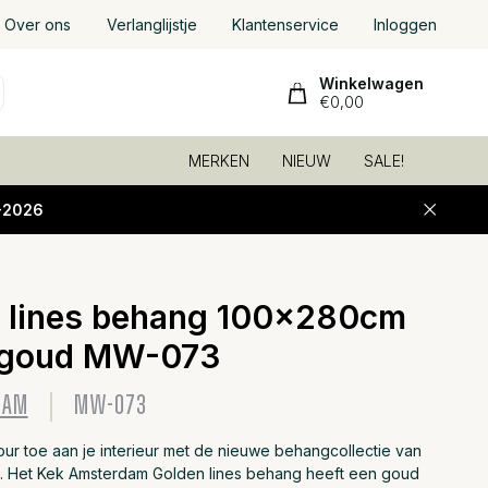
Over ons
Verlanglijstje
Klantenservice
Inloggen
Winkelwagen
€0,00
MERKEN
NIEUW
SALE!
-2026
 lines behang 100x280cm
Toevoeg
 goud MW-073
DAM
MW-073
ur toe aan je interieur met de nieuwe behangcollectie van
 Het Kek Amsterdam Golden lines behang heeft een goud