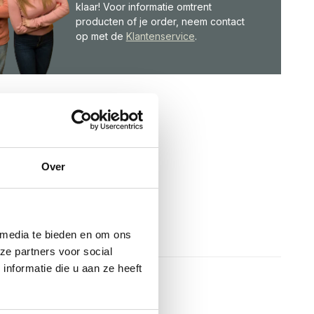
klaar! Voor informatie omtrent
producten of je order, neem contact
op met de
Klantenservice
.
Over
 media te bieden en om ons
ze partners voor social
nformatie die u aan ze heeft