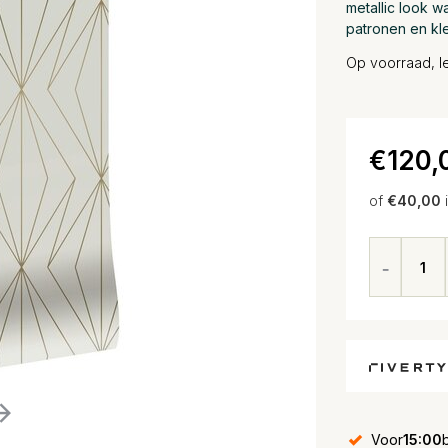
metallic look wa
patronen en kl
Op voorraad, le
€120,
of
€40,00
Voor
15:00