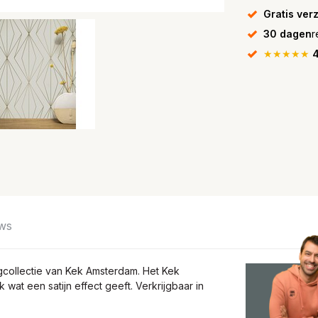
Gratis ver
30 dagen
r
★★★★★
4
ws
gcollectie van Kek Amsterdam. Het Kek
at een satijn effect geeft. Verkrijgbaar in