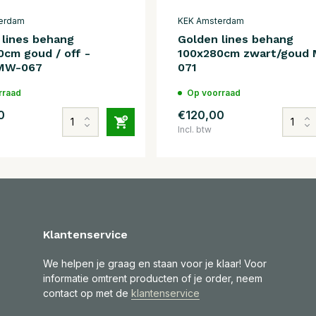
erdam
KEK Amsterdam
 lines behang
Golden lines behang
0cm goud / off -
100x280cm zwart/goud
 MW-067
071
rraad
Op voorraad
0
€120,00
Incl. btw
Klantenservice
We helpen je graag en staan voor je klaar! Voor
informatie omtrent producten of je order, neem
contact op met de
klantenservice