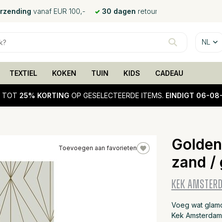
erzending
vanaf EUR 100,-
30 dagen
retour
NL
TEXTIEL
KOKEN
TUIN
KIDS
CADEAU
!
TOT
25% KORTING
OP GESELECTEERDE ITEMS.
EINDIGT 06-08
Golden
Toevoegen aan favorieten
zand /
KEK AMSTER
Voeg wat glamo
Kek Amsterdam.