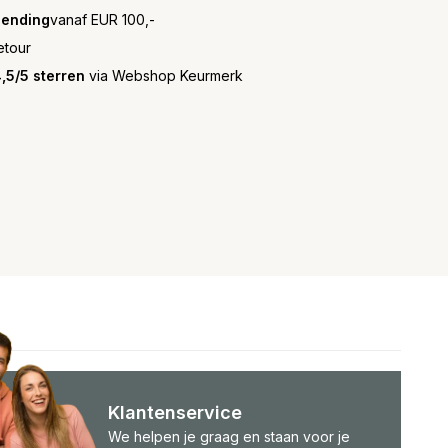
zending
vanaf EUR 100,-
etour
,5/5 sterren
via Webshop Keurmerk
Klantenservice
We helpen je graag en staan voor je