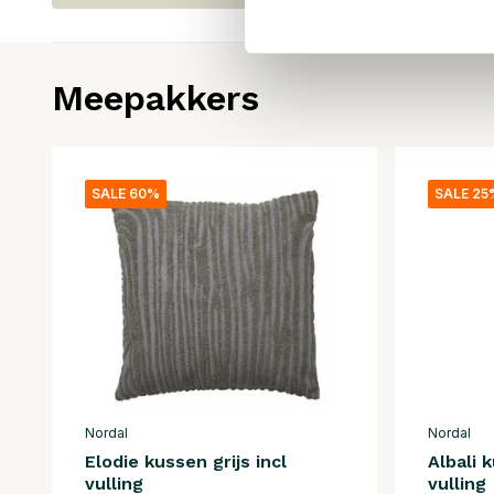
Meepakkers
SALE 60%
SALE 25
Nordal
Nordal
Elodie kussen grijs incl
Albali 
vulling
vulling