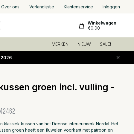
Over ons
Verlanglijstje
Klantenservice
Inloggen
Winkelwagen
€0,00
MERKEN
NIEUW
SALE!
-2026
kussen groen incl. vulling -
Toevoeg
42462
en klassiek kussen van het Deense interieurmerk Nordal. Het
kussen groen heeft een fluwelen voorkant met patroon en