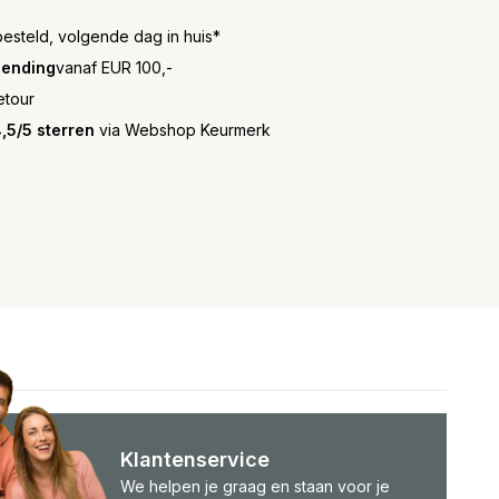
besteld, volgende dag in huis*
zending
vanaf EUR 100,-
etour
,5/5 sterren
via Webshop Keurmerk
Klantenservice
We helpen je graag en staan voor je