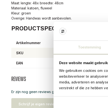
Maat: lengte: 48x breedte: 48cm
Materiaal: katoen, fluweel
Kleur: groen
Overige: Handwas wordt aanbevolen.
PRODUCTSPECIFICATIES
Artikelnummer
4246
Toestemming
SKU
Deze website maakt gebruik
EAN
57083
We gebruiken cookies om cont
websiteverkeer te analyseren
Reviews
media, adverteren en analys
verstrekt of die ze hebben v
Er zijn nog geen reviews geschreven over dit product..
Schrijf je eigen review