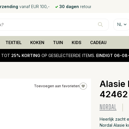
erzending
vanaf EUR 100,-
30 dagen
retour
NL
TEXTIEL
KOKEN
TUIN
KIDS
CADEAU
!
TOT
25% KORTING
OP GESELECTEERDE ITEMS.
EINDIGT 06-08
Alasie 
Toevoegen aan favorieten
42462
25%
sale
NORDAL
Heerlijk zacht 
Nordal Alasie 