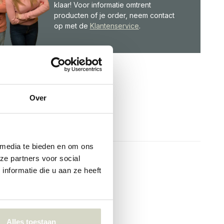
klaar! Voor informatie omtrent
producten of je order, neem contact
op met de
Klantenservice
.
Over
 media te bieden en om ons
ze partners voor social
nformatie die u aan ze heeft
Alles toestaan