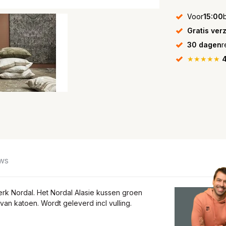
Voor
15:00
Gratis ver
30 dagen
r
★★★★★
4
ws
erk Nordal. Het Nordal Alasie kussen groen
an katoen. Wordt geleverd incl vulling.