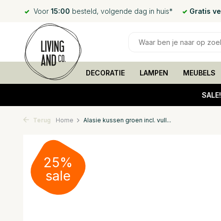
Voor
15:00
besteld, volgende dag in huis*
Gratis v
DECORATIE
LAMPEN
MEUBELS
SALE
Terug
Home
Alasie kussen groen incl. vull...
25%
sale