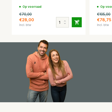
Op voorraad
Op voo
€70,00
€105,00
€28,00
€78,75
Incl. btw
Incl. btw