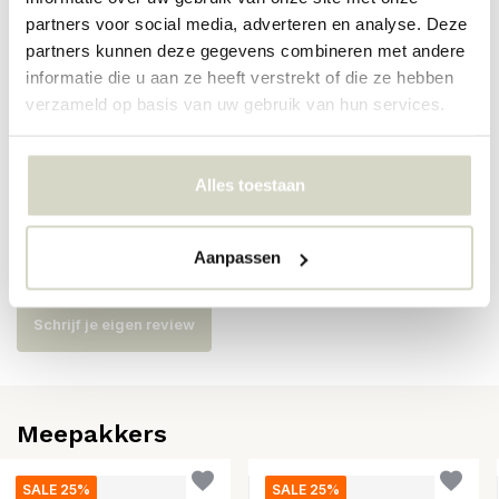
partners voor social media, adverteren en analyse. Deze
Artikelnummer
9211
partners kunnen deze gegevens combineren met andere
informatie die u aan ze heeft verstrekt of die ze hebben
SKU
9211
verzameld op basis van uw gebruik van hun services.
EAN
5708309181974
Alles toestaan
Reviews
Aanpassen
Er zijn nog geen reviews geschreven over dit product..
Schrijf je eigen review
Meepakkers
SALE 25%
SALE 25%