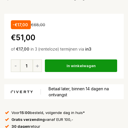
-€17,00
€68,00
€51,00
of
€17,00
in 3 (renteloze) termijnen via
in3
In winkelwagen
Betaal later, binnen 14 dagen na
ontvangst
Voor
15:00
besteld, volgende dag in huis*
Gratis verzending
vanaf EUR 100,-
30 dagen
retour