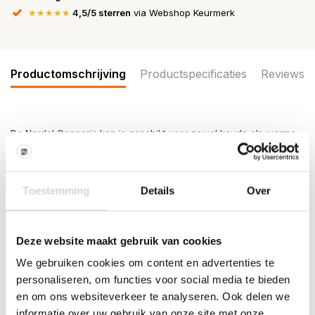
★★★★★
4,5/5 sterren
via Webshop Keurmerk
Productomschrijving
Productspecificaties
Reviews
De Nordal Capparis kan is geschikt voor zowel koude als warme
dranken, ideaal! Gemaakt van kramiek en een inhoud van 1,6 liter.
Afmeting Ø16x20,5
Maat: diameter 16 x breedte 19 x hoogte 20,5cm
Toestemming
Details
Over
Inhoud: 1600ml
Materiaal: keramiek
Kleur: bruin
Overige: geschikt voor in de vaatwasser. Het product is met de
Deze website maakt gebruik van cookies
hand gemaakt en met de hand geschilderd. Hierdoor kunnen er
We gebruiken cookies om content en advertenties te
per item verschillen zijn.
personaliseren, om functies voor social media te bieden
PRODUCTSPECIFICATIES
en om ons websiteverkeer te analyseren. Ook delen we
informatie over uw gebruik van onze site met onze