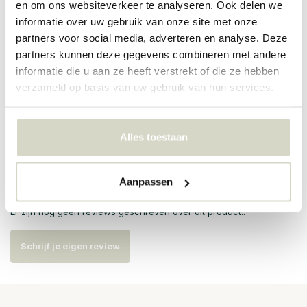
en om ons websiteverkeer te analyseren. Ook delen we
informatie over uw gebruik van onze site met onze
PRODUCTSPECIFICATIES
partners voor social media, adverteren en analyse. Deze
partners kunnen deze gegevens combineren met andere
Artikelnummer
57041
informatie die u aan ze heeft verstrekt of die ze hebben
verzameld op basis van uw gebruik van hun services.
SKU
EAN
5708309175447
Alles toestaan
Reviews
Aanpassen
Er zijn nog geen reviews geschreven over dit product..
Schrijf je eigen review