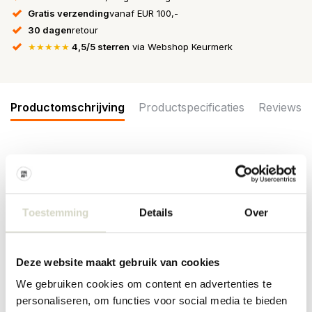
Gratis verzending
vanaf EUR 100,-
30 dagen
retour
★★★★★
4,5/5 sterren
via Webshop Keurmerk
Productomschrijving
Productspecificaties
Reviews
Het Grawa servies is een nieuwe serie uit de Nordal collectie.
Beschikbaar in verschillende kleuren en meerdere items. De
Nordal Grawa kopjes hebben een diameter van 9cm en zijn
gemaakt van keramiek. Wordt geleverd in een set van 4 stuks.
Toestemming
Details
Over
Maat: diameter 9cm, hoogte 7cm
Inhoud: 220ml
Materiaal: keramiek
Deze website maakt gebruik van cookies
Kleur: groen
Overige: geschikt voor de vaatwasser
We gebruiken cookies om content en advertenties te
personaliseren, om functies voor social media te bieden