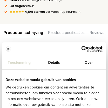
30 dagen
retour
★★★★★
4,5/5 sterren
via Webshop Keurmerk
Productomschrijving
Productspecificaties
Reviews
De Nordal Inez schaaltjes S hebben een inhoud van 200ml.
Gemaakt van aardewerk en beschikbaar in twee kleuren. Wordt
geleverd in een set van 4 stuks. Afmeting Ø13x5cm
Toestemming
Details
Over
Maat: diameter 13 x hoogte 5cm
Materiaal: aardewerk
Deze website maakt gebruik van cookies
Kleur: zand
Overige: per schaal kunnen er verschillen zijn. Geschikt voor de
We gebruiken cookies om content en advertenties te
vaatwasser en magnetron. Niet geschikt voor de oven.
personaliseren, om functies voor social media te bieden
PRODUCTSPECIFICATIES
en om ons websiteverkeer te analyseren. Ook delen we
informatie over uw gebruik van onze site met onze