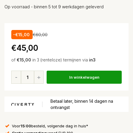
Op voorraad - binnen 5 tot 9 werkdagen geleverd
-€15,00
€60,00
€45,00
of
€15,00
in 3 (renteloze) termijnen via
in3
In winkelwagen
Betaal later, binnen 14 dagen na
ontvangst
Voor
15:00
besteld, volgende dag in huis*
Gratis verzending
vanaf EUR 100,-