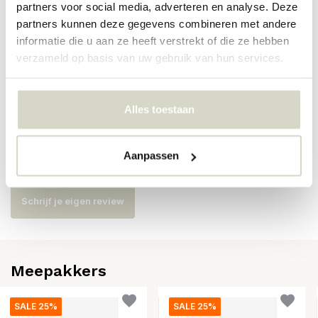
partners voor social media, adverteren en analyse. Deze
Artikelnummer
6406
partners kunnen deze gegevens combineren met andere
informatie die u aan ze heeft verstrekt of die ze hebben
SKU
6406
verzameld op basis van uw gebruik van hun services.
EAN
5708309180519
Alles toestaan
Reviews
Aanpassen
Er zijn nog geen reviews geschreven over dit product..
Schrijf je eigen review
Meepakkers
SALE 25%
SALE 25%