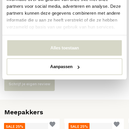
partners voor social media, adverteren en analyse. Deze
Artikelnummer
6402
partners kunnen deze gegevens combineren met andere
informatie die u aan ze heeft verstrekt of die ze hebben
SKU
6402
verzameld op basis van uw gebruik van hun services.
EAN
5708309180472
Alles toestaan
Reviews
Aanpassen
Er zijn nog geen reviews geschreven over dit product..
Schrijf je eigen review
Meepakkers
SALE 25%
SALE 25%