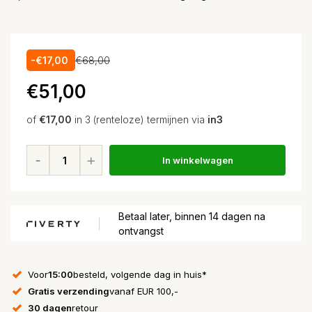
-€17,00
€68,00
€51,00
of
€17,00
in 3 (renteloze) termijnen via
in3
In winkelwagen
Betaal later, binnen 14 dagen na
ontvangst
Voor
15:00
besteld, volgende dag in huis*
Gratis verzending
vanaf EUR 100,-
30 dagen
retour