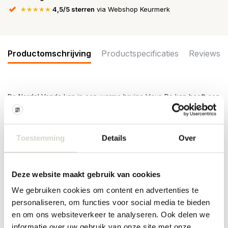
★★★★★
4,5/5 sterren
via Webshop Keurmerk
Productomschrijving
Productspecificaties
Reviews
De Nordal Venda kan in een warme bruine kleur. De kan heeft een
eenvoudig ontwerp dat bij de meeste gelegenheden past.
Afmeting Ø12x26cm
Maat: diameter 12 x hoogte 26cm
Toestemming
Details
Over
Inhoud: 1800ml
Materiaal: aardewerk
Kleur: zand
Overige: door het gebruikte materiaal kunnen er per item
Deze website maakt gebruik van cookies
verschillen zijn. Geschikt voor in de vaatwasser en magnetron.
We gebruiken cookies om content en advertenties te
Niet geschikt voor in de oven.
personaliseren, om functies voor social media te bieden
PRODUCTSPECIFICATIES
en om ons websiteverkeer te analyseren. Ook delen we
informatie over uw gebruik van onze site met onze