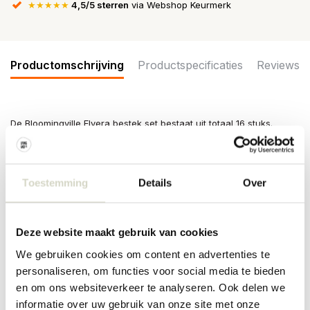
★★★★★
4,5/5 sterren
via Webshop Keurmerk
Productomschrijving
Productspecificaties
Reviews
De Bloomingville Elvera bestek set bestaat uit totaal 16 stuks.
Gemaakt van roestvrij staal. De glanzende zilveren afwerking
zorgt voor een strak en licht reflecterend oppervlak.
Afmeting: mes lengte 23,5cm, vork lengte 21cm, lepel 21cm,
Toestemming
Details
Over
theelepel lengte 16cm. Set van 16 stuks
Materiaal: roestvrijstaal, mes gemaakt van roestvrij staal klasse
420. Vork en lepel gemaakt van roestvrij staal klasse 304.
Kleur: zilver
Deze website maakt gebruik van cookies
Overige: Geschikt voor in de vaatwasser. Niet geschikt voor in de
oven en magnetron.
We gebruiken cookies om content en advertenties te
personaliseren, om functies voor social media te bieden
PRODUCTSPECIFICATIES
en om ons websiteverkeer te analyseren. Ook delen we
informatie over uw gebruik van onze site met onze