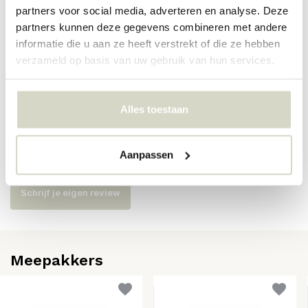
partners voor social media, adverteren en analyse. Deze
Artikelnummer
82069600
partners kunnen deze gegevens combineren met andere
SKU
82069600
informatie die u aan ze heeft verstrekt of die ze hebben
verzameld op basis van uw gebruik van hun services.
EAN
5711173362646
Alles toestaan
Reviews
Aanpassen
Er zijn nog geen reviews geschreven over dit product..
Schrijf je eigen review
Meepakkers