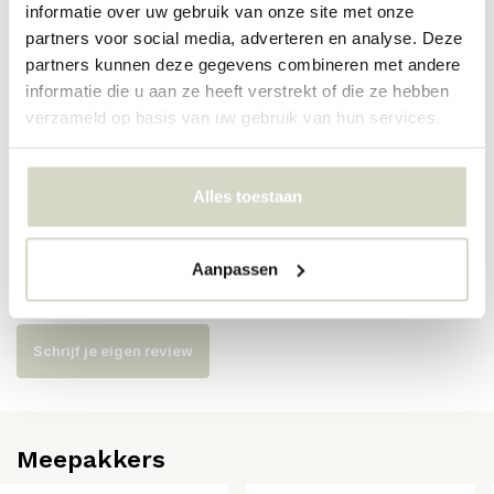
informatie over uw gebruik van onze site met onze
partners voor social media, adverteren en analyse. Deze
Artikelnummer
82073164
partners kunnen deze gegevens combineren met andere
informatie die u aan ze heeft verstrekt of die ze hebben
SKU
82073164
verzameld op basis van uw gebruik van hun services.
EAN
5711173361755
Alles toestaan
Reviews
Aanpassen
Er zijn nog geen reviews geschreven over dit product..
Schrijf je eigen review
Meepakkers