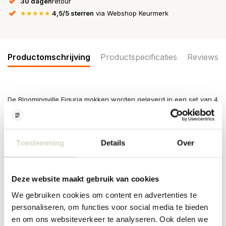
30 dagen
retour
★★★★★
4,5/5 sterren
via Webshop Keurmerk
Productomschrijving
Productspecificaties
Reviews
De Bloomingville Figuria mokken worden geleverd in een set van 4
stuks. Elke mok is versierd met een afbeelding van vogels en
bloemen met bladeren, wat een kleurrijk en geïllustreerd effect
creëert. Afmeting Ø9,5x8cm
Toestemming
Details
Over
Afmeting: diameter 9,5 x hoogte 8cm
Inhoud: 300ml
Materiaal: aardewerk
Kleur: multikleur
Deze website maakt gebruik van cookies
Overige: Door het gebruikte materiaal kunnen er per item
verschillen zijn. Geschikt voor in de vaatwasser, oven en
We gebruiken cookies om content en advertenties te
magnetron.
personaliseren, om functies voor social media te bieden
en om ons websiteverkeer te analyseren. Ook delen we
PRODUCTSPECIFICATIES