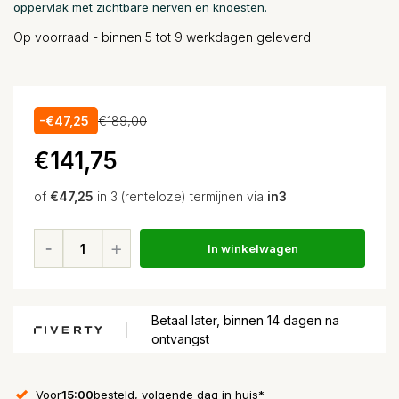
oppervlak met zichtbare nerven en knoesten.
Op voorraad - binnen 5 tot 9 werkdagen geleverd
-€47,25
€189,00
€141,75
of
€47,25
in 3 (renteloze) termijnen via
in3
In winkelwagen
Betaal later, binnen 14 dagen na
ontvangst
Voor
15:00
besteld, volgende dag in huis*