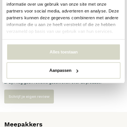
PRODUCTSPECIFICATIES
informatie over uw gebruik van onze site met onze
partners voor social media, adverteren en analyse. Deze
partners kunnen deze gegevens combineren met andere
Artikelnummer
82064785
informatie die u aan ze heeft verstrekt of die ze hebben
verzameld op basis van uw gebruik van hun services.
SKU
82064785
EAN
5711173354740
Alles toestaan
Reviews
Aanpassen
Er zijn nog geen reviews geschreven over dit product..
Schrijf je eigen review
Meepakkers