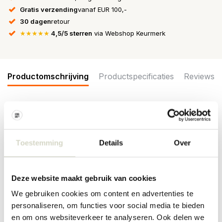
Gratis verzending
vanaf EUR 100,-
30 dagen
retour
★★★★★
4,5/5 sterren
via Webshop Keurmerk
Productomschrijving
Productspecificaties
Reviews
De Bloomingville Galen bijzettafel uit de Creative Collection is een
set van twee tafels, vervaardigd uit gerecycled hout met een
gewaxte afwerking. Elk exemplaar heeft een subtiel gevarieerd
Toestemming
Details
Over
oppervlak met zichtbare nerven en knoesten.
Afmeting: lengte 26 x hoogte 50 x breedte 40cm en lengte 36 x
hoogte 57 x 40cm
Deze website maakt gebruik van cookies
Materiaal: gerecycled hout
Kleur: bruin
We gebruiken cookies om content en advertenties te
Overige: reinigen met een vochtige doek. Per item kunnen er
personaliseren, om functies voor social media te bieden
verschillen zijn.
en om ons websiteverkeer te analyseren. Ook delen we