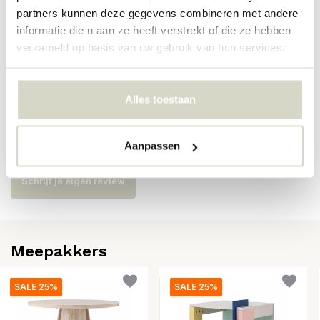
partners kunnen deze gegevens combineren met andere
SKU
informatie die u aan ze heeft verstrekt of die ze hebben
verzameld op basis van uw gebruik van hun services.
EAN
5711173354290
Alles toestaan
Reviews
Er zijn nog geen reviews geschreven over dit product..
Aanpassen
Schrijf je eigen review
Meepakkers
SALE 25%
SALE 25%