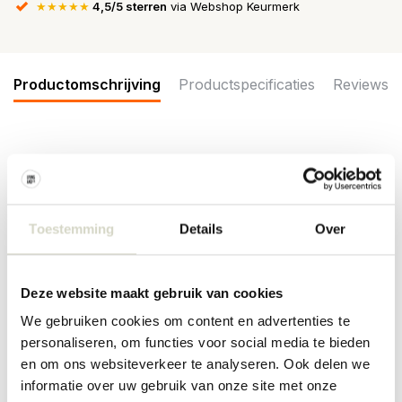
★★★★★
4,5/5 sterren
via Webshop Keurmerk
Productomschrijving
Productspecificaties
Reviews
De Bloomingville Karine schalen worden geleverd in een set van 4
stuks. Elke kom is versierd met een ander patroon. Afmeting
Ø13,5x7,5cm
Afmeting: diameter 13,5 x hoogte 7,5cm
Toestemming
Details
Over
inhoud: 500ml
Materiaal: aardewerk
Kleur: blauw
Deze website maakt gebruik van cookies
Overige: Per item kunnen er verschillen zijn. Geschikt voor in de
vaatwasser, oven en magnetron.
We gebruiken cookies om content en advertenties te
personaliseren, om functies voor social media te bieden
PRODUCTSPECIFICATIES
en om ons websiteverkeer te analyseren. Ook delen we
informatie over uw gebruik van onze site met onze
Artikelnummer
82063365