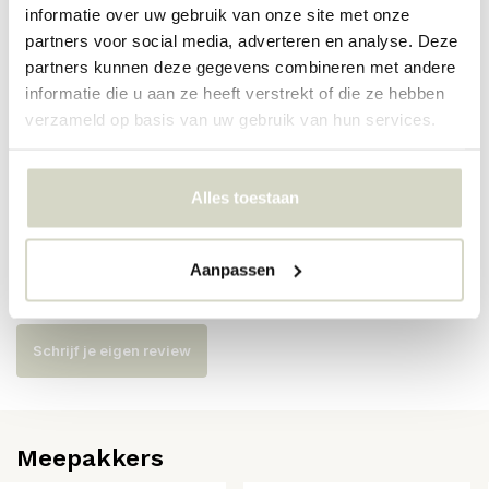
informatie over uw gebruik van onze site met onze
partners voor social media, adverteren en analyse. Deze
Artikelnummer
82061632
partners kunnen deze gegevens combineren met andere
informatie die u aan ze heeft verstrekt of die ze hebben
SKU
82061632
verzameld op basis van uw gebruik van hun services.
EAN
5711173337996
Alles toestaan
Reviews
Aanpassen
Er zijn nog geen reviews geschreven over dit product..
Schrijf je eigen review
Meepakkers