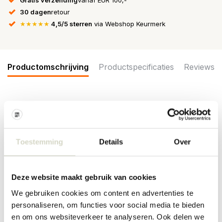
30 dagen
retour
★★★★★
4,5/5 sterren
via Webshop Keurmerk
Productomschrijving
Productspecificaties
Reviews
De Bloomingville Paula espresso kopjes worden geleverd in een
set van 4 stuks. Beschikbaar in meerdere kleuren. Afmeting
Ø7x6cm
Toestemming
Details
Over
Afmeting: diameter 7 x hoogte 6cm
Inhoud: 140ml
Materiaal : aardewerk
Kleur: grijs
Deze website maakt gebruik van cookies
Overige: Door het gebruikte materiaal kunnen er per item
verschillen zijn. Geschikt voor in de vaatwasser, oven en
We gebruiken cookies om content en advertenties te
magnetron.
personaliseren, om functies voor social media te bieden
en om ons websiteverkeer te analyseren. Ook delen we
PRODUCTSPECIFICATIES