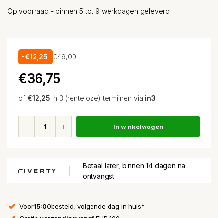
Op voorraad - binnen 5 tot 9 werkdagen geleverd
-€12,25
€49,00
€36,75
of
€12,25
in 3 (renteloze) termijnen via
in3
In winkelwagen
Betaal later, binnen 14 dagen na
ontvangst
Voor
15:00
besteld, volgende dag in huis*
Gratis verzending
vanaf EUR 100,-