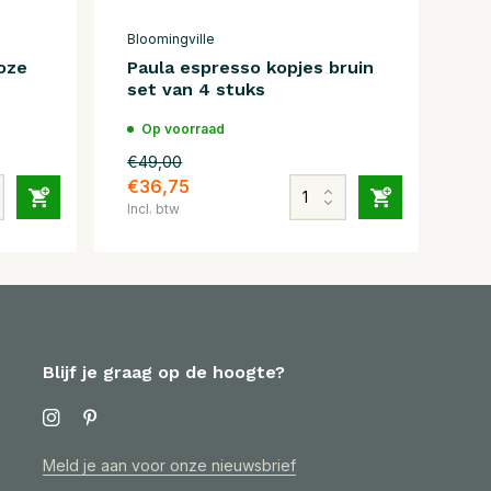
Bloomingville
oze
Paula espresso kopjes bruin
set van 4 stuks
Op voorraad
€49,00
€36,75
Incl. btw
Blijf je graag op de hoogte?
Meld je aan voor onze nieuwsbrief