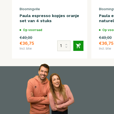
Bloomingville
Bloomingv
Paula espresso kopjes oranje
Paula 
set van 4 stuks
naturel
Op voorraad
Op voo
€49,00
€49,00
€36,75
€36,75
Incl. btw
Incl. btw