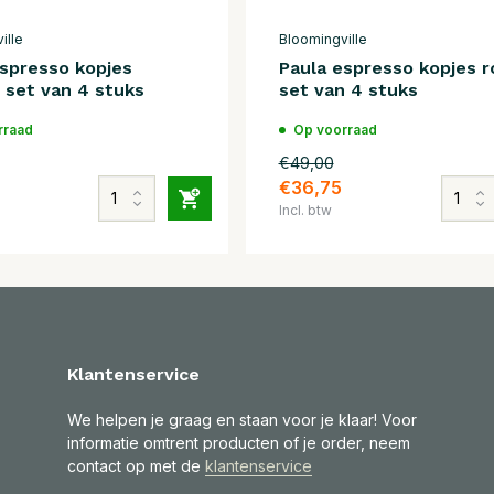
ille
Bloomingville
espresso kopjes
Paula espresso kopjes r
 set van 4 stuks
set van 4 stuks
rraad
Op voorraad
€49,00
€36,75
Incl. btw
Klantenservice
We helpen je graag en staan voor je klaar! Voor
informatie omtrent producten of je order, neem
contact op met de
klantenservice