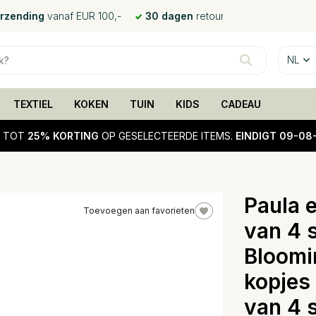
erzending
vanaf EUR 100,-
30 dagen
retour
NL
TEXTIEL
KOKEN
TUIN
KIDS
CADEAU
!
TOT
25% KORTING
OP GESELECTEERDE ITEMS.
EINDIGT 09-08
Paula 
Toevoegen aan favorieten
van 4 
25%
sale
Bloomi
kopjes
van 4 