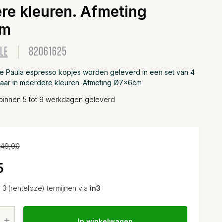
re kleuren. Afmeting
cm
LE
82061625
le Paula espresso kopjes worden geleverd in een set van 4
baar in meerdere kleuren. Afmeting Ø7x6cm
binnen 5 tot 9 werkdagen geleverd
49,00
5
n 3 (renteloze) termijnen via
in3
In winkelwagen