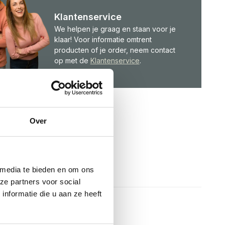
Klantenservice
We helpen je graag en staan voor je
klaar! Voor informatie omtrent
producten of je order, neem contact
op met de
Klantenservice
.
Over
 media te bieden en om ons
ze partners voor social
nformatie die u aan ze heeft