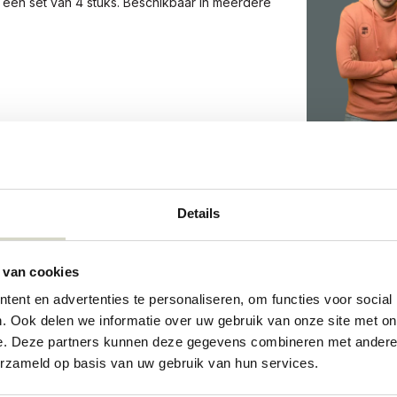
 een set van 4 stuks. Beschikbaar in meerdere
schillen zijn. Geschikt voor in de vaatwasser,
Details
625
 van cookies
625
ent en advertenties te personaliseren, om functies voor social
73337941
. Ook delen we informatie over uw gebruik van onze site met on
e. Deze partners kunnen deze gegevens combineren met andere i
erzameld op basis van uw gebruik van hun services.