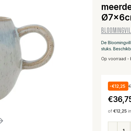
meerde
Ø7x6
BLOOMINGVIL
De Bloomingvil
stuks. Beschik
Op voorraad - 
-€12,25
€
€36,7
of
€12,25
i