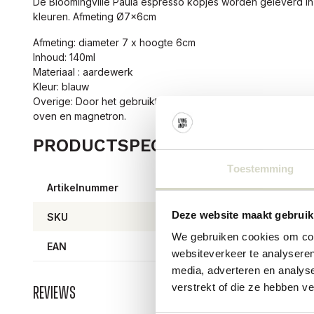
De Bloomingville Paula espresso kopjes worden geleverd in
kleuren. Afmeting Ø7x6cm
Afmeting: diameter 7 x hoogte 6cm
Inhoud: 140ml
Materiaal : aardewerk
Kleur: blauw
Overige: Door het gebruikte materiaal kunnen er per item ver
oven en magnetron.
PRODUCTSPECIFICATIES
Toestemming
Artikelnummer
82061
Deze website maakt gebruik
SKU
82061
We gebruiken cookies om cont
EAN
57111
websiteverkeer te analyseren
media, adverteren en analys
verstrekt of die ze hebben v
Reviews