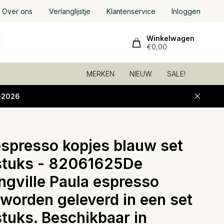
Over ons
Verlanglijstje
Klantenservice
Inloggen
Winkelwagen
€0,00
MERKEN
NIEUW
SALE!
-2026
espresso kopjes blauw set
Toevoeg
stuks - 82061625De
ngville Paula espresso
 worden geleverd in een set
stuks. Beschikbaar in