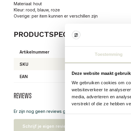
Materiaal: hout
Kleur: rood, blauw, roze
Overige: per item kunnen er verschillen zijn
PRODUCTSPECIFICATIES
Artikelnummer
82063
Toestemming
SKU
82063
Deze website maakt gebruik
EAN
57111
We gebruiken cookies om cont
websiteverkeer te analyseren
Reviews
media, adverteren en analys
verstrekt of die ze hebben v
Er zijn nog geen reviews geschreven over dit product..
Schrijf je eigen review