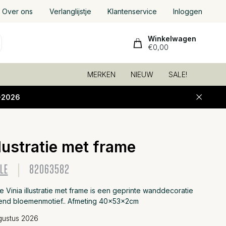
Over ons
Verlanglijstje
Klantenservice
Inloggen
Winkelwagen
€0,00
MERKEN
NIEUW
SALE!
-2026
llustratie met frame
Toevoeg
LE
82063582
e Vinia illustratie met frame is een geprinte wanddecoratie
end bloemenmotief.. Afmeting 40x53x2cm
gustus 2026