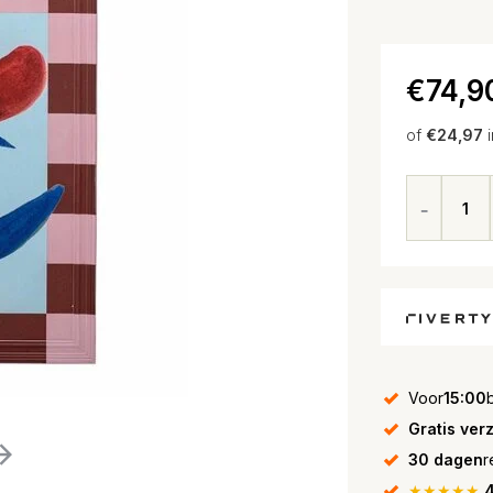
€74,9
of
€24,97
Voor
15:00
Gratis ver
30 dagen
r
★★★★★
4