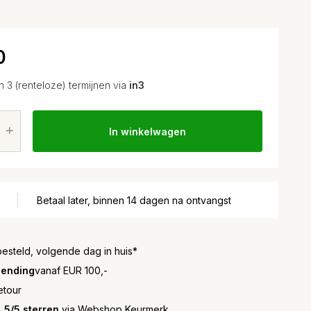
0
in 3 (renteloze) termijnen via
in3
In winkelwagen
Betaal later, binnen 14 dagen na ontvangst
besteld, volgende dag in huis*
zending
vanaf EUR 100,-
etour
,5/5 sterren
via Webshop Keurmerk