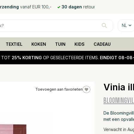
erzending
vanaf EUR 100,-
30 dagen
retour
NL
TEXTIEL
KOKEN
TUIN
KIDS
CADEAU
!
TOT
25% KORTING
OP GESELECTEERDE ITEMS.
EINDIGT 08-08
Vinia i
Toevoegen aan favorieten
BLOOMINGVIL
De Bloomingvill
met een opvall
Verwacht in Au