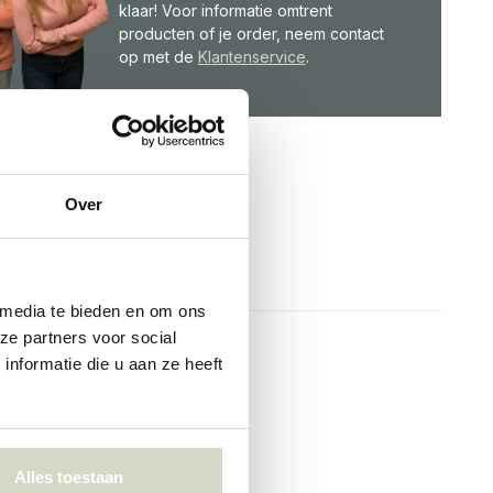
klaar! Voor informatie omtrent
producten of je order, neem contact
op met de
Klantenservice
.
Over
 media te bieden en om ons
ze partners voor social
nformatie die u aan ze heeft
Alles toestaan