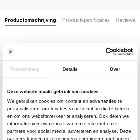
Productomschrijving
Productspecificaties
Reviews
De Bloomingville Limone illustratie met frame uit de Creative
Collection is een wanddecoratie met een strak grafisch stilleven
motief van citroenen in een schaal. Afmeting 40x40x2cm
Toestemming
Details
Over
Afmeting: lengte 40 x hoogte 40 x breedte 2cm
Materiaal: hout
Kleur: geel, blauw, wit
Deze website maakt gebruik van cookies
PRODUCTSPECIFICATIES
We gebruiken cookies om content en advertenties te
personaliseren, om functies voor social media te bieden
en om ons websiteverkeer te analyseren. Ook delen we
Artikelnummer
82063584
informatie over uw gebruik van onze site met onze
partners voor social media, adverteren en analyse. Deze
SKU
82063584
partners kunnen deze gegevens combineren met andere