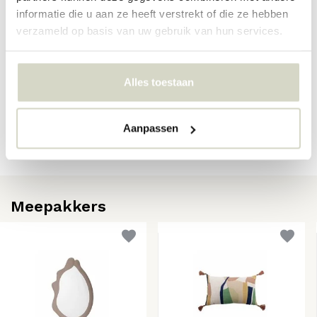
EAN
5711173362523
informatie die u aan ze heeft verstrekt of die ze hebben
verzameld op basis van uw gebruik van hun services.
Reviews
Alles toestaan
Er zijn nog geen reviews geschreven over dit product..
Aanpassen
Schrijf je eigen review
Meepakkers