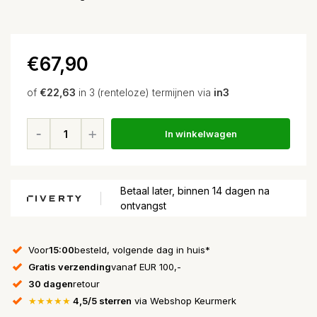
€67,90
of
€22,63
in 3 (renteloze) termijnen via
in3
In winkelwagen
Betaal later, binnen 14 dagen na
ontvangst
Voor
15:00
besteld, volgende dag in huis*
Gratis verzending
vanaf EUR 100,-
30 dagen
retour
★★★★★
4,5/5 sterren
via Webshop Keurmerk