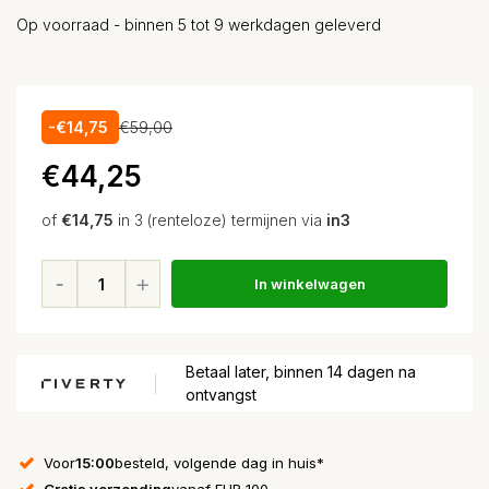
Op voorraad - binnen 5 tot 9 werkdagen geleverd
-€14,75
€59,00
€44,25
of
€14,75
in 3 (renteloze) termijnen via
in3
In winkelwagen
Betaal later, binnen 14 dagen na
ontvangst
Voor
15:00
besteld, volgende dag in huis*
Gratis verzending
vanaf EUR 100,-