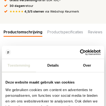
30 dagen
retour
★★★★★
4,5/5 sterren
via Webshop Keurmerk
Productomschrijving
Productspecificaties
Reviews
Sluit het diner in stijl af met een slokje van je favoriete likeur. De
House Doctor Vintage likeurglazen zijn mondgeblazen en stijlvol.
Wordt geleverd in een set van 6 stuks. Afmeting Ø4,8x10cm
Toestemming
Details
Over
Afmeting: diameter 4,8 x hoogte 10cm
Materiaal: glas
Kleur: naturel
Deze website maakt gebruik van cookies
Overige: geschikt voor in de vaatwasser. Mond geblazen en
handgemaakt waardoor er verschillen kunnen zijn in afwerking,
We gebruiken cookies om content en advertenties te
kleur en afmeting.
personaliseren, om functies voor social media te bieden
PRODUCTSPECIFICATIES
en om ons websiteverkeer te analyseren. Ook delen we