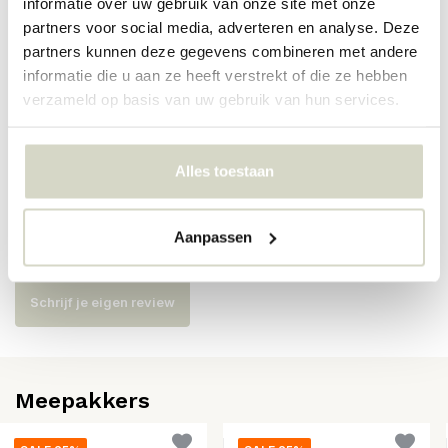
informatie over uw gebruik van onze site met onze
partners voor social media, adverteren en analyse. Deze
Artikelnummer
261600805
partners kunnen deze gegevens combineren met andere
informatie die u aan ze heeft verstrekt of die ze hebben
SKU
261600805
verzameld op basis van uw gebruik van hun services.
EAN
5707644880719
Alles toestaan
Reviews
Aanpassen
Er zijn nog geen reviews geschreven over dit product..
Schrijf je eigen review
Meepakkers