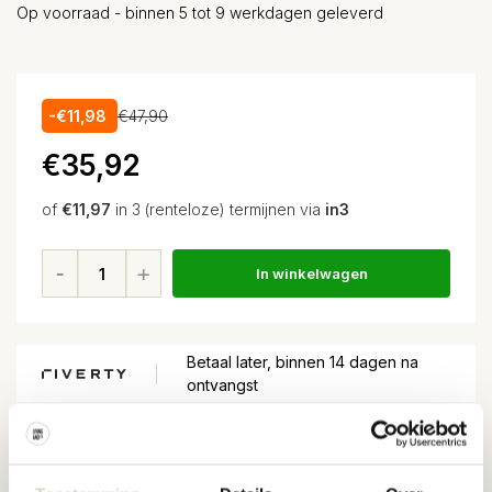
Op voorraad - binnen 5 tot 9 werkdagen geleverd
-€11,98
€47,90
€35,92
of
€11,97
in 3 (renteloze) termijnen via
in3
In winkelwagen
Betaal later, binnen 14 dagen na
ontvangst
Voor
15:00
besteld, volgende dag in huis*
Gratis verzending
vanaf EUR 100,-