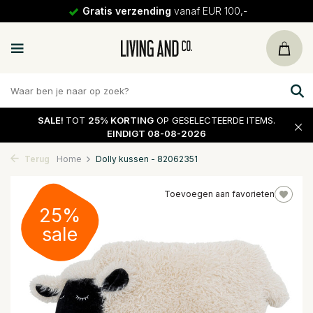
Gratis verzending
vanaf EUR 100,-
SALE!
TOT
25% KORTING
OP GESELECTEERDE ITEMS.
EINDIGT 08-08-2026
Terug
Home
Dolly kussen - 82062351
Toevoegen aan favorieten
25%
sale