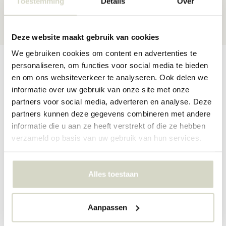
Toestemming
Details
Over
30 dagen
retour
★★★★★
4,5/5 sterren
via Webshop Keurmerk
Deze website maakt gebruik van cookies
We gebruiken cookies om content en advertenties te
Productomschrijving
Productspecificaties
Reviews
personaliseren, om functies voor social media te bieden
en om ons websiteverkeer te analyseren. Ook delen we
informatie over uw gebruik van onze site met onze
partners voor social media, adverteren en analyse. Deze
Maak kennis met Dolly het schaap, dat een zachte en gezellige
partners kunnen deze gegevens combineren met andere
touch toevoegt aan elke kinderkamer. Het Bloomingville Mini Dolly
kussen is superzacht en comfortabel om op te liggen, perfect om
informatie die u aan ze heeft verstrekt of die ze hebben
mee te knuffelen. Afmeting 56x13x46cm
verzameld op basis van uw gebruik van hun services.
Afmeting: lengte 56 x breedte 13 x hoogte 46cm
Materiaal: polyester
Kleur: wit, zwart
Alles toestaan
PRODUCTSPECIFICATIES
Aanpassen
Artikelnummer
82062351