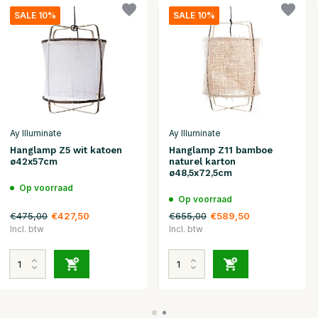
SALE 10%
SALE 10%
Ay Illuminate
Ay Illuminate
Hanglamp Z5 wit katoen
Hanglamp Z11 bamboe
ø42x57cm
naturel karton
ø48,5x72,5cm
Op voorraad
Op voorraad
€475,00
€655,00
€427,50
€589,50
Incl. btw
Incl. btw