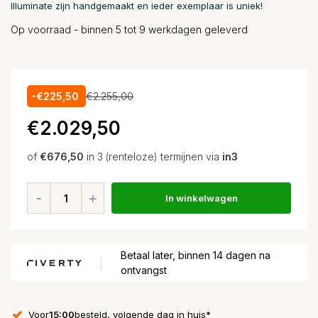
Illuminate zijn handgemaakt en ieder exemplaar is uniek!
Op voorraad - binnen 5 tot 9 werkdagen geleverd
-€225,50
€2.255,00
€2.029,50
of
€676,50
in 3 (renteloze) termijnen via
in3
In winkelwagen
Betaal later, binnen 14 dagen na
ontvangst
Voor
15:00
besteld, volgende dag in huis*