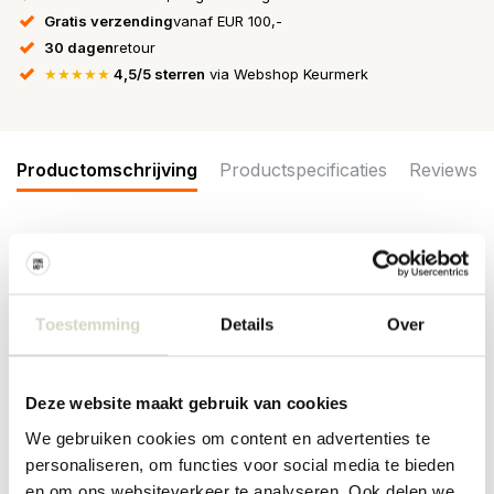
Gratis verzending
vanaf EUR 100,-
30 dagen
retour
★★★★★
4,5/5 sterren
via Webshop Keurmerk
Productomschrijving
Productspecificaties
Reviews
Wat een eyecatcher! De Ay Illuminate Buri hanglamp met rotan
lampenkap hangt geweldig in je interieur. De lamp heeft een
doorsnede van 91cm en hoogte van 95cm. De lampen van Ay
Toestemming
Details
Over
Illuminate zijn handgemaakt en ieder exemplaar is uniek!
Afmeting: ø91x95cm
Materiaal: rotan
Deze website maakt gebruik van cookies
Kleur: naturel
Overig:
Inclusief
3 meter snoer en plafondkapje. E27 fitting,
We gebruiken cookies om content en advertenties te
max. 60W. Exclusief lichtbol.
personaliseren, om functies voor social media te bieden
PRODUCTSPECIFICATIES
en om ons websiteverkeer te analyseren. Ook delen we