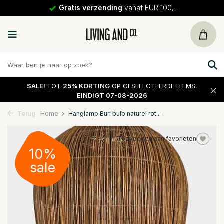
Gratis verzending
vanaf EUR 100,-
SALE!
TOT
25% KORTING
OP GESELECTEERDE ITEMS.
EINDIGT 07-08-2026
Terug
Home
Hanglamp Buri bulb naturel rot...
Toevoegen aan favorieten
10%
sale