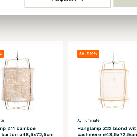
%
SALE 10%
ate
Ay Illuminate
mp Z11 bamboe
Hanglamp Z22 blond wit
l karton ø48,5x72,5cm
cashmere ø48,5x72,5cm