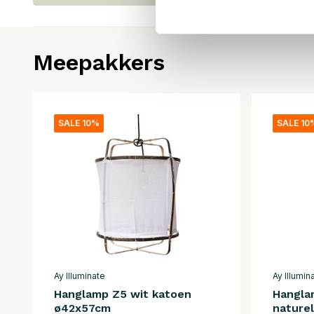
Meepakkers
SALE 10%
SALE 10
Ay Illuminate
Ay Illumin
Hanglamp Z5 wit katoen
Hangla
ø42x57cm
nature