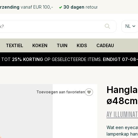
erzending
vanaf EUR 100,-
30 dagen
retour
NL
TEXTIEL
KOKEN
TUIN
KIDS
CADEAU
!
TOT
25% KORTING
OP GESELECTEERDE ITEMS.
EINDIGT 07-08
Hangla
Toevoegen aan favorieten
ø48cm
10%
sale
AY ILLUMINAT
Wat een eyecat
lampenkap hang