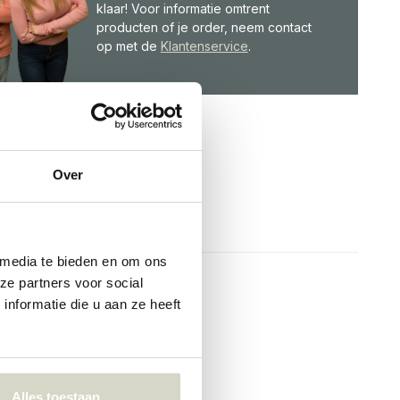
klaar! Voor informatie omtrent
producten of je order, neem contact
op met de
Klantenservice
.
Over
 media te bieden en om ons
ze partners voor social
nformatie die u aan ze heeft
Alles toestaan