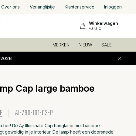
Over ons
Verlanglijstje
Klantenservice
Inloggen
Winkelwagen
€0,00
MERKEN
NIEUW
SALE!
-2026
mp Cap large bamboe
Toevoeg
E
AI-790-101-03-P
cher! De Ay Illuminate Cap hanglamp met bamboe
t geweldig in je interieur. De lamp heeft een doorsnede