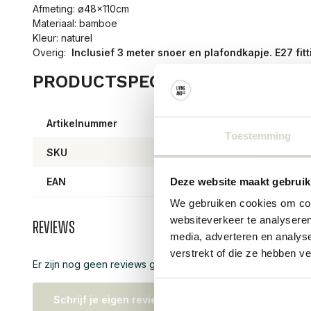
Afmeting: ø48x110cm
Materiaal: bamboe
Kleur: naturel
Overig:
Inclusief
3 meter snoer en plafondkapje. E27 fitt
PRODUCTSPECIFICATIES
Artikelnummer
AI-79
Toestemming
SKU
EAN
87184
Deze website maakt gebruik
We gebruiken cookies om cont
websiteverkeer te analyseren
Reviews
media, adverteren en analys
verstrekt of die ze hebben v
Er zijn nog geen reviews geschreven over dit product..
Schrijf je eigen review