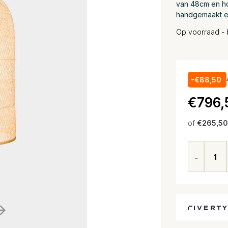
van 48cm en ho
handgemaakt en
Op voorraad - 
-€88,50
€796,
of
€265,50