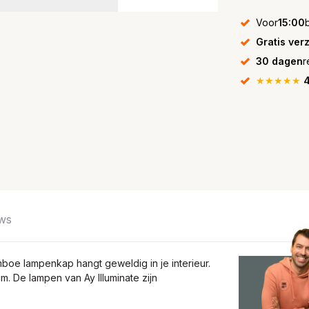
Voor
15:00
Gratis ver
30 dagen
r
★★★★★
4
ws
boe lampenkap hangt geweldig in je interieur.
 De lampen van Ay Illuminate zijn