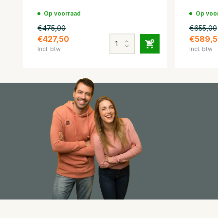
Op voorraad
Op voo
€475,00
€655,00
€427,50
€589,5
Incl. btw
Incl. btw