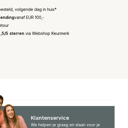
besteld, volgende dag in huis*
zending
vanaf EUR 100,-
etour
,5/5 sterren
via Webshop Keurmerk
Klantenservice
We helpen je graag en staan voor je