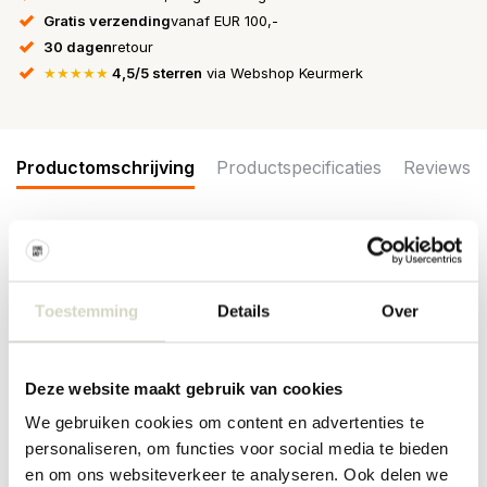
Gratis verzending
vanaf EUR 100,-
30 dagen
retour
★★★★★
4,5/5 sterren
via Webshop Keurmerk
Productomschrijving
Productspecificaties
Reviews
Wat een eyecatcher! De Ay Illuminate Z1 hanglamp met zwart
papier doek staat geweldig in je interieur. Voorzien van bamboe
frame. De lampen van Ay Illuminate zijn handgemaakt en ieder
Toestemming
Details
Over
exemplaar is uniek!
Afmeting: ø67x100cm
Materiaal: papier, bamboe
Deze website maakt gebruik van cookies
Kleur: zwart, naturel, bruin
Overig:
Inclusief
3 meter snoer en plafondkapje. E27 fitting,
We gebruiken cookies om content en advertenties te
max. 60W. Exclusief lichtbol.
personaliseren, om functies voor social media te bieden
en om ons websiteverkeer te analyseren. Ook delen we
PRODUCTSPECIFICATIES