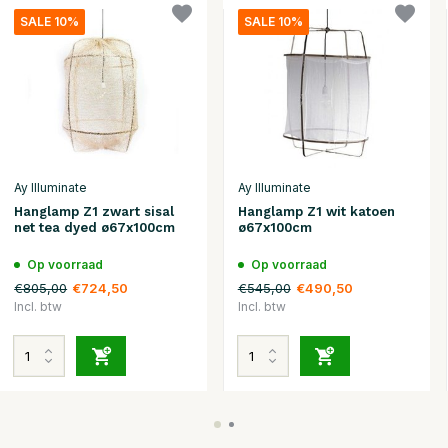
SALE 10%
SALE 10%
Ay Illuminate
Ay Illuminate
Hanglamp Z1 zwart sisal
Hanglamp Z1 wit katoen
net tea dyed ø67x100cm
ø67x100cm
Op voorraad
Op voorraad
€805,00
€545,00
€724,50
€490,50
Incl. btw
Incl. btw