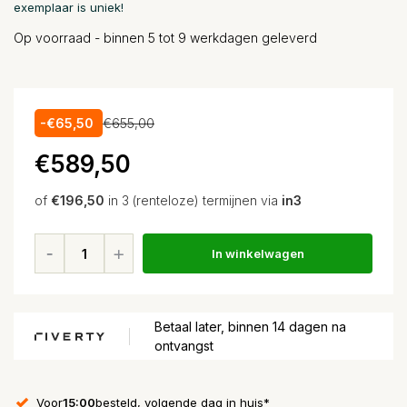
exemplaar is uniek!
Op voorraad - binnen 5 tot 9 werkdagen geleverd
-€65,50
€655,00
€589,50
of
€196,50
in 3 (renteloze) termijnen via
in3
In winkelwagen
Betaal later, binnen 14 dagen na
ontvangst
Voor
15:00
besteld, volgende dag in huis*