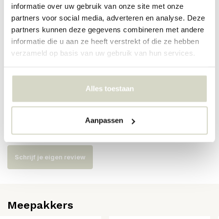
informatie over uw gebruik van onze site met onze
partners voor social media, adverteren en analyse. Deze
Artikelnummer
AI-901-100-01-PBC
partners kunnen deze gegevens combineren met andere
informatie die u aan ze heeft verstrekt of die ze hebben
SKU
verzameld op basis van uw gebruik van hun services.
EAN
8718421379125
Alles toestaan
Reviews
Aanpassen
Er zijn nog geen reviews geschreven over dit product..
Schrijf je eigen review
Meepakkers