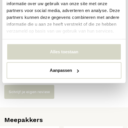
informatie over uw gebruik van onze site met onze
partners voor social media, adverteren en analyse. Deze
Artikelnummer
AI-902-101-01-SNT
partners kunnen deze gegevens combineren met andere
informatie die u aan ze heeft verstrekt of die ze hebben
SKU
verzameld op basis van uw gebruik van hun services.
EAN
8718421379293
Alles toestaan
Reviews
Aanpassen
Er zijn nog geen reviews geschreven over dit product..
Schrijf je eigen review
Meepakkers