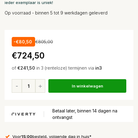
ieder exemplaar is uniek!
Op voorraad - binnen 5 tot 9 werkdagen geleverd
-€80,50
€805,00
€724,50
of
€241,50
in 3 (renteloze) termijnen via
in3
In winkelwagen
Betaal later, binnen 14 dagen na
ontvangst
Voor
15:00
besteld, volgende dag in huis*