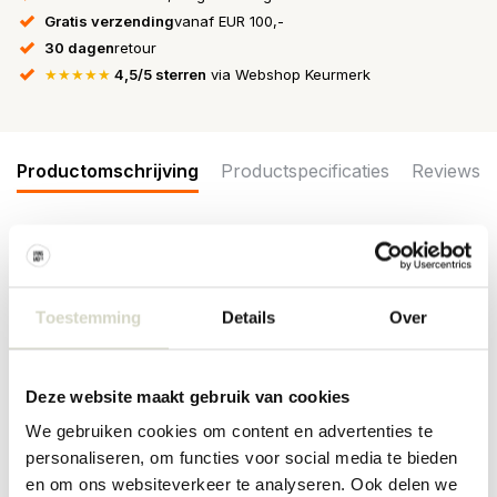
Gratis verzending
vanaf EUR 100,-
30 dagen
retour
★★★★★
4,5/5 sterren
via Webshop Keurmerk
Productomschrijving
Productspecificaties
Reviews
Wat een eyecatcher! De Ay Illuminate Z2 hanglamp met sisal tea
dyed doek hangt geweldig in je interieur. Voorzien van blond
bamboe frame. De lampen van Ay Illuminate zijn handgemaakt en
Toestemming
Details
Over
ieder exemplaar is uniek!
Afmeting: ø67x100cm
Materiaal: sisal, bamboe
Deze website maakt gebruik van cookies
Kleur: blond, naturel
Overig:
Inclusief
3 meter snoer en plafondkapje. E27 fitting,
We gebruiken cookies om content en advertenties te
max. 60W. Exclusief lichtbol.
personaliseren, om functies voor social media te bieden
en om ons websiteverkeer te analyseren. Ook delen we
PRODUCTSPECIFICATIES