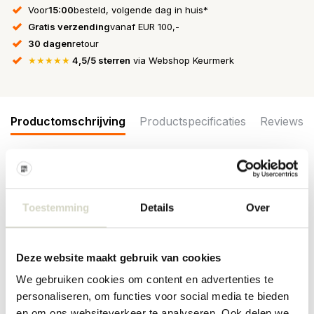
Voor
15:00
besteld, volgende dag in huis*
Gratis verzending
vanaf EUR 100,-
30 dagen
retour
★★★★★
4,5/5 sterren
via Webshop Keurmerk
Productomschrijving
Productspecificaties
Reviews
Wil jij een echte eyecatcher? Dan zit je goed met een lamp van Ay
Illuminate! De Ay Illuminate Pebble is gemaakt van gerecycled
karton. Afmeting 36x27x19cm. Beschikbaar in meerdere
Toestemming
Details
Over
afmetingen en kleuren. De lampen van Ay Illuminate zijn
handgemaakt.
Deze website maakt gebruik van cookies
Afmeting: 36x27x19cm
Materiaal: gerecycled karton
We gebruiken cookies om content en advertenties te
Overig:
Inclusief
3 meter snoer en plafondkapje. E27 fitting,
personaliseren, om functies voor social media te bieden
max. 60W. Exclusief lichtbol.
en om ons websiteverkeer te analyseren. Ook delen we