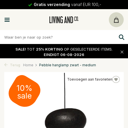
Gratis verzending
vanaf EUR 100,-
SALE!
TOT
25% KORTING
OP GESELECTEERDE ITEMS.
EINDIGT 06-08-2026
Terug
Home
Pebble hanglamp zwart - medium
Toevoegen aan favorieten
10%
sale