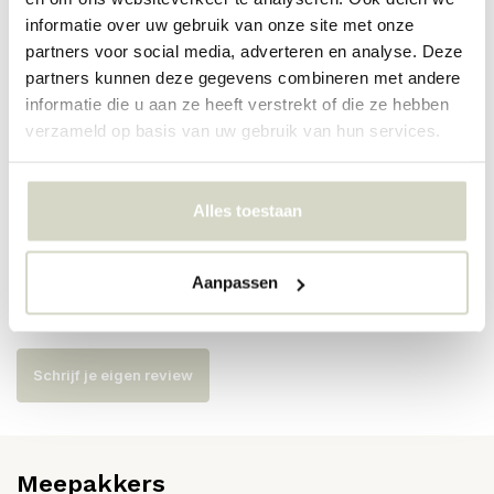
PRODUCTSPECIFICATIES
informatie over uw gebruik van onze site met onze
partners voor social media, adverteren en analyse. Deze
partners kunnen deze gegevens combineren met andere
Artikelnummer
AI-180-100-02-P
informatie die u aan ze heeft verstrekt of die ze hebben
verzameld op basis van uw gebruik van hun services.
SKU
EAN
8718421378524
Alles toestaan
Reviews
Aanpassen
Er zijn nog geen reviews geschreven over dit product..
Schrijf je eigen review
Meepakkers