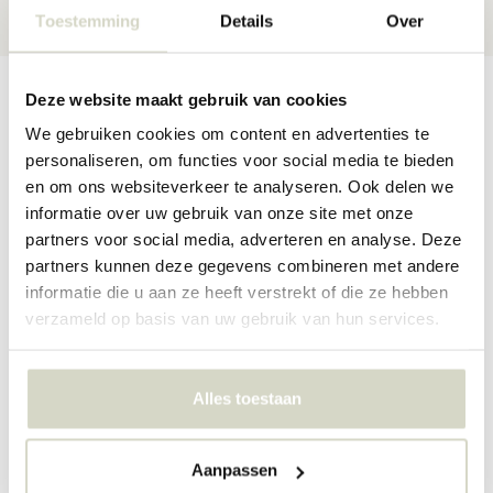
Toestemming
Details
Over
Productomschrijving
Productspecificaties
Reviews
Deze website maakt gebruik van cookies
We gebruiken cookies om content en advertenties te
personaliseren, om functies voor social media te bieden
en om ons websiteverkeer te analyseren. Ook delen we
De Island tweezitter van Bizar Bazar heeft een afmeting van 140
cm x 74 cm x 80 cm. Gemaakt van reclaimed teak hout.
informatie over uw gebruik van onze site met onze
partners voor social media, adverteren en analyse. Deze
partners kunnen deze gegevens combineren met andere
Breedte (cm)
80
informatie die u aan ze heeft verstrekt of die ze hebben
Lengte (cm)
140
verzameld op basis van uw gebruik van hun services.
Hoogte (cm)
74
Gebruik
Binnen - Overdekt buiten - Buiten
Materialen
Teakhout
Alles toestaan
Transporttype
Pallet
Kleur
Natuurlijke Bruin
PRODUCTSPECIFICATIES
Aanpassen