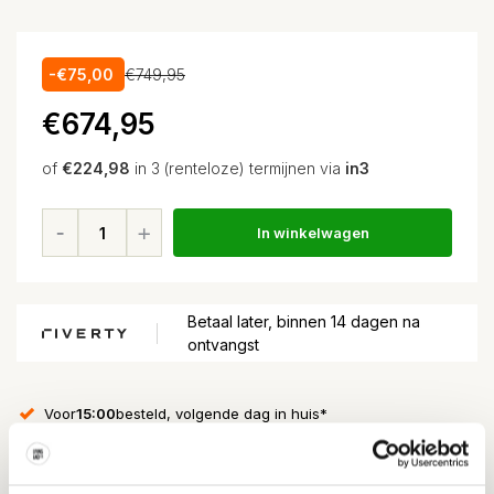
-€75,00
€749,95
€674,95
of
€224,98
in 3 (renteloze) termijnen via
in3
In winkelwagen
Betaal later, binnen 14 dagen na
ontvangst
Voor
15:00
besteld, volgende dag in huis*
Gratis verzending
vanaf EUR 100,-
30 dagen
retour
★★★★★
4,5/5 sterren
via Webshop Keurmerk