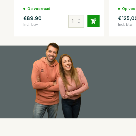
Op voorraad
Op voo
€89,90
€125,0
Incl. btw
Incl. btw