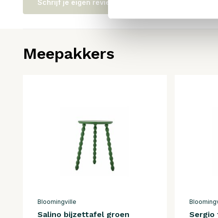
Schrijf je eigen review
Meepakkers
Bloomingville
Bloomingv
Salino bijzettafel groen
Sergio 