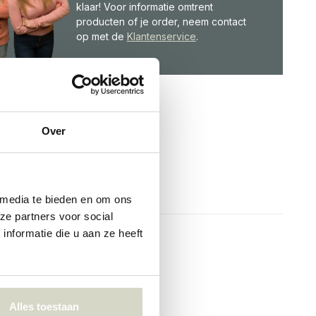
klaar! Voor informatie omtrent
producten of je order, neem contact
op met de
Klantenservice
.
Over
 media te bieden en om ons
ze partners voor social
nformatie die u aan ze heeft
Alles toestaan