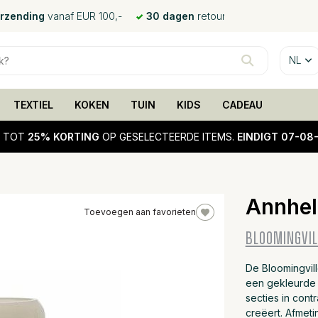
erzending
vanaf EUR 100,-
30 dagen
retour
NL
TEXTIEL
KOKEN
TUIN
KIDS
CADEAU
!
TOT
25% KORTING
OP GESELECTEERDE ITEMS.
EINDIGT 07-08
Annhel
Toevoegen aan favorieten
BLOOMINGVIL
De Bloomingvil
een gekleurde 
secties in con
creëert. Afmet