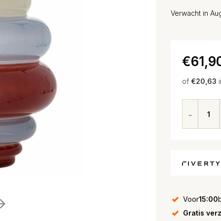
Verwacht in Au
€61,9
of
€20,63
Voor
15:00
Gratis ver