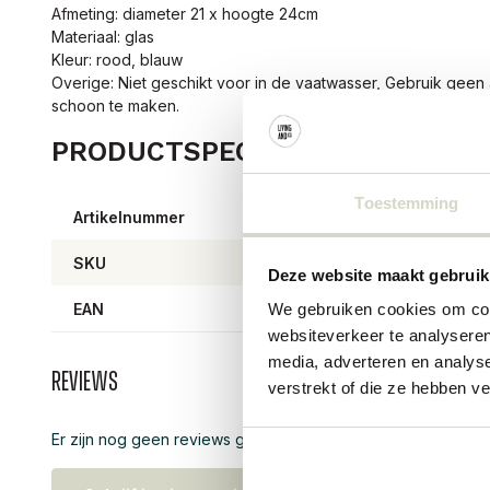
Afmeting: diameter 21 x hoogte 24cm
Materiaal: glas
Kleur: rood, blauw
Overige: Niet geschikt voor in de vaatwasser, Gebruik ge
schoon te maken.
PRODUCTSPECIFICATIES
Toestemming
Artikelnummer
82073
SKU
82073
Deze website maakt gebruik
EAN
57111
We gebruiken cookies om cont
websiteverkeer te analyseren
media, adverteren en analys
Reviews
verstrekt of die ze hebben v
Er zijn nog geen reviews geschreven over dit product..