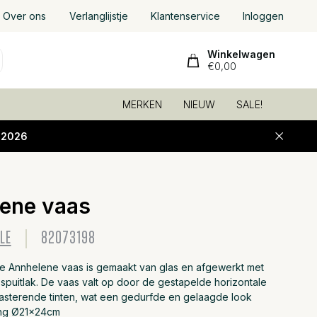
Over ons
Verlanglijstje
Klantenservice
Inloggen
Winkelwagen
€0,00
MERKEN
NIEUW
SALE!
-2026
ene vaas
Toevoeg
LE
82073198
le Annhelene vaas is gemaakt van glas en afgewerkt met
spuitlak. De vaas valt op door de gestapelde horizontale
trasterende tinten, wat een gedurfde en gelaagde look
ing Ø21x24cm