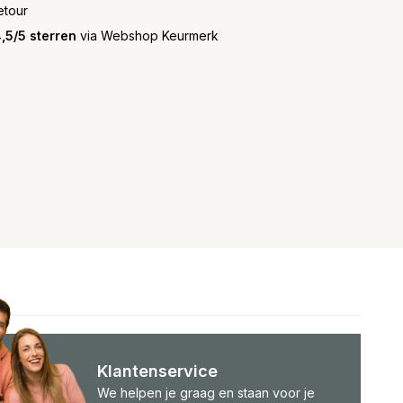
etour
,5/5 sterren
via Webshop Keurmerk
Klantenservice
We helpen je graag en staan voor je