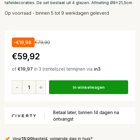
tafeldecoraties. De set bestaat uit 4 glazen. Afmeting Ø8x21,5cm
Op voorraad - binnen 5 tot 9 werkdagen geleverd
-€19,98
€79,90
€59,92
of
€19,97
in 3 (renteloze) termijnen via
in3
In winkelwagen
Betaal later, binnen 14 dagen na
ontvangst
Voor
15:00
besteld, volgende dag in huis*