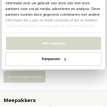
informatie over uw gebruik van onze site met onze
partners voor social media, adverteren en analyse. Deze
Artikelnummer
82072596
partners kunnen deze gegevens combineren met andere
informatie die u aan ze heeft verstrekt of die ze hebben
SKU
82072596
verzameld op basis van uw gebruik van hun services.
EAN
5711173352142
Alles toestaan
Reviews
Aanpassen
Er zijn nog geen reviews geschreven over dit product..
Schrijf je eigen review
Meepakkers