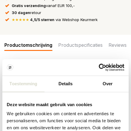
Gratis verzending
vanaf EUR 100,-
30 dagen
retour
★★★★★
4,5/5 sterren
via Webshop Keurmerk
Productomschrijving
Productspecificaties
Reviews
De Bloomingville Aston wijnglazen hebben een bronskleurige
afwerking met een parelmoeren rand die het licht prachtig vangt.
De verfijnde look maakt ze ideaal voor zowel wijn- als decoratieve
Toestemming
Details
Over
tafeldecoraties. De set bestaat uit 4 glazen. Afmeting Ø8x21,5cm
Afmeting: diameter 8 x hoogte 21,5cm
Inhoud: 350ml
Deze website maakt gebruik van cookies
Materiaal: glas
Kleur: brons
We gebruiken cookies om content en advertenties te
Overige: Niet geschikt voor in de vaatwasser, magnetron en oven.
personaliseren, om functies voor social media te bieden
en om ons websiteverkeer te analyseren. Ook delen we
PRODUCTSPECIFICATIES