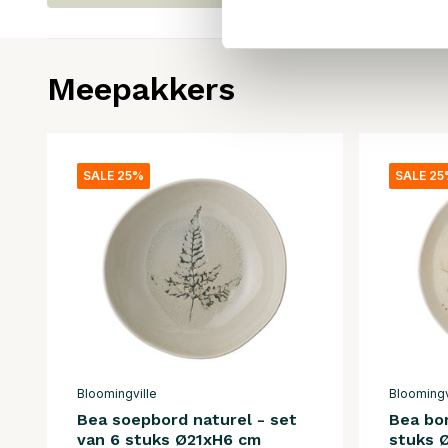
Meepakkers
SALE 25%
SALE 2
Bloomingville
Bloomingv
Bea soepbord naturel - set
Bea bor
van 6 stuks Ø21xH6 cm
stuks 