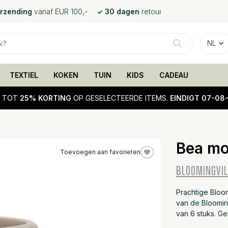
erzending
vanaf EUR 100,-
30 dagen
retour
NL
TEXTIEL
KOKEN
TUIN
KIDS
CADEAU
!
TOT
25% KORTING
OP GESELECTEERDE ITEMS.
EINDIGT 07-08
Bea mo
Toevoegen aan favorieten
25%
BLOOMINGVIL
sale
Prachtige Bloo
van de Bloomin
van 6 stuks. Ge