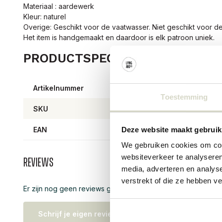
Materiaal : aardewerk
Kleur: naturel
Overige: Geschikt voor de vaatwasser. Niet geschikt voor 
Het item is handgemaakt en daardoor is elk patroon uniek.
PRODUCTSPECIFICATIES
Artikelnummer
82051
Toestemming
SKU
EAN
57111
Deze website maakt gebruik
We gebruiken cookies om cont
websiteverkeer te analyseren
Reviews
media, adverteren en analys
verstrekt of die ze hebben v
Er zijn nog geen reviews geschreven over dit product..
Schrijf je eigen review