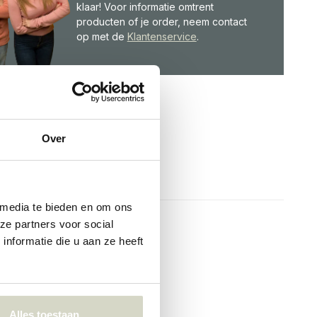
klaar! Voor informatie omtrent
producten of je order, neem contact
op met de
Klantenservice
.
Over
 media te bieden en om ons
ze partners voor social
nformatie die u aan ze heeft
Alles toestaan