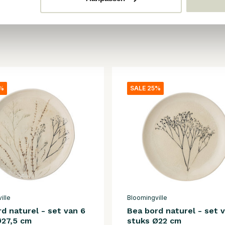
5%
SALE 25%
ille
Bloomingville
d naturel - set van 6
Bea bord naturel - set 
Ø27,5 cm
stuks Ø22 cm