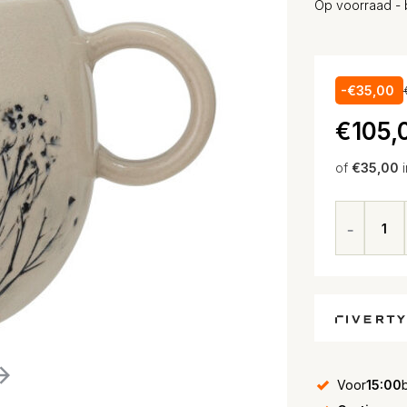
Op voorraad - 
-€35,00
€105,
of
€35,00
Voor
15:00