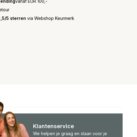
zending
vanaf EUR 100,-
etour
,5/5 sterren
via Webshop Keurmerk
Klantenservice
We helpen je graag en staan voor je