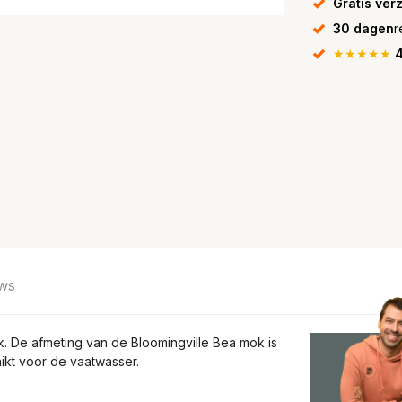
Gratis ver
30 dagen
r
★★★★★
4
ws
 De afmeting van de Bloomingville Bea mok is
ikt voor de vaatwasser.