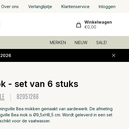
Over ons
Verlanglijstje
Klantenservice
Inloggen
Winkelwagen
€0,00
MERKEN
NIEUW
SALE!
-2026
k - set van 6 stuks
Toevoeg
LE
82051266
mingville Bea mokken gemaakt van aardewerk. De afmeting
gville Bea mok is Ø9,5xH8,5 cm. Wordt geleverd in een set
schikt voor de vaatwasser.