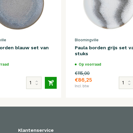
ille
Bloomingville
borden blauw set van
Paula borden grijs set v
s
stuks
rraad
Op voorraad
€115,00
€86,25
Incl. btw
Klantenservice