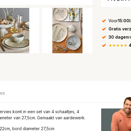
Voor
15:00
Gratis ver
30 dagen
r
★★★★★
4
ws
ervies komt in een set van 4 schaaltjes, 4
ameter van 27,5cm. Gemaakt van aardewerk.
r 22cm, bord diameter 27,5cm