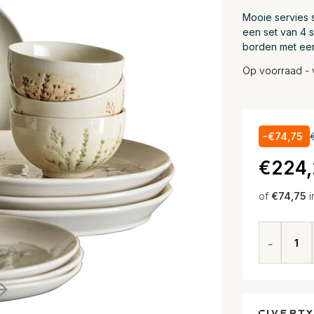
Mooie servies s
een set van 4 
borden met een
Op voorraad - 
-€74,75
€224,
of
€74,75
i