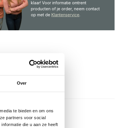
klaar! Voor informatie omtrent
producten of je order, neem contact
op met de
Klantenservice
.
Over
 media te bieden en om ons
ze partners voor social
nformatie die u aan ze heeft