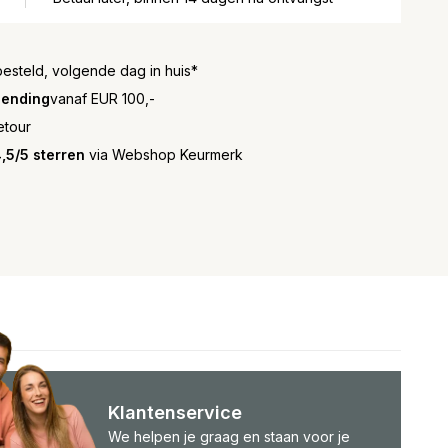
besteld, volgende dag in huis*
zending
vanaf EUR 100,-
etour
,5/5 sterren
via Webshop Keurmerk
Klantenservice
We helpen je graag en staan voor je