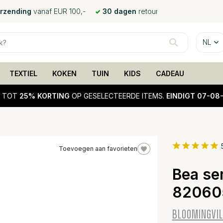
erzending
vanaf EUR 100,-
30 dagen
retour
NL
TEXTIEL
KOKEN
TUIN
KIDS
CADEAU
!
TOT
25% KORTING
OP GESELECTEERDE ITEMS.
EINDIGT 07-08
Toevoegen aan favorieten
25%
Bea ser
sale
82060
BLOOMINGVIL