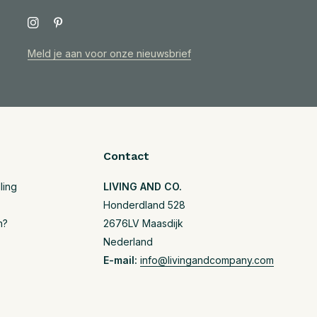
Meld je aan voor onze nieuwsbrief
Contact
ling
LIVING AND CO.
Honderdland 528
n?
2676LV Maasdijk
Nederland
E-mail:
info@livingandcompany.com