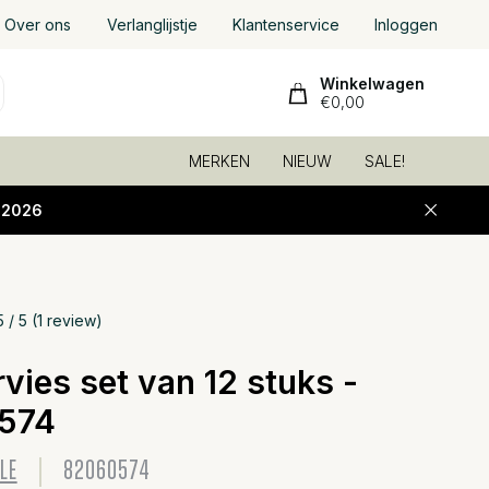
Over ons
Verlanglijstje
Klantenservice
Inloggen
Winkelwagen
€0,00
MERKEN
NIEUW
SALE!
-2026
5 / 5 (1 review)
Toevoeg
vies set van 12 stuks -
574
LE
82060574