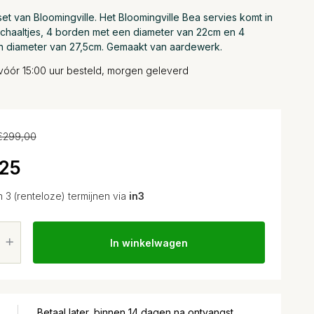
et van Bloomingville. Het Bloomingville Bea servies komt in
schaaltjes, 4 borden met een diameter van 22cm en 4
 diameter van 27,5cm. Gemaakt van aardewerk.
vóór 15:00 uur besteld, morgen geleverd
€299,00
25
n 3 (renteloze) termijnen via
in3
In winkelwagen
Betaal later, binnen 14 dagen na ontvangst