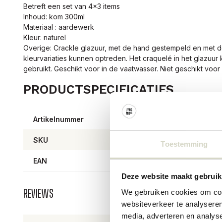
Betreft een set van 4x3 items
Inhoud: kom 300ml
Materiaal : aardewerk
Kleur: naturel
Overige: Crackle glazuur, met de hand gestempeld en met
kleurvariaties kunnen optreden. Het craquelé in het glazuu
gebruikt. Geschikt voor in de vaatwasser. Niet geschikt voo
PRODUCTSPECIFICATIES
Artikelnummer
8206
SKU
8206
Toestemming
EAN
57111
Deze website maakt gebruik
We gebruiken cookies om cont
Reviews
websiteverkeer te analyseren
media, adverteren en analys