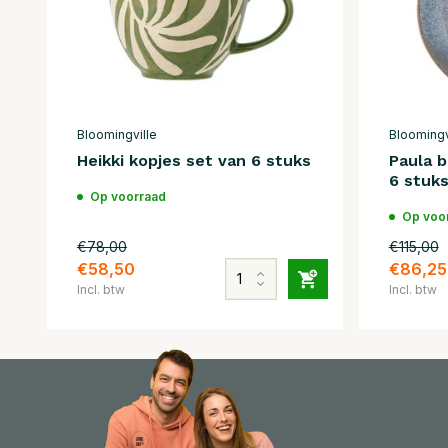
Bloomingville
Bloomingv
Heikki kopjes set van 6 stuks
Paula 
6 stuk
Op voorraad
Op voo
€78,00
€115,00
€58,50
€86,25
Incl. btw
Incl. btw