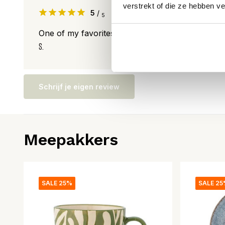
verstrekt of die ze hebben v
5
/
5
One of my favorites! :)
S.
Schrijf je eigen review
Meepakkers
SALE 25%
SALE 2