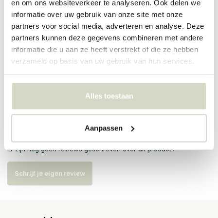
en om ons websiteverkeer te analyseren. Ook delen we
PRODUCTSPECIFICATIES
informatie over uw gebruik van onze site met onze
partners voor social media, adverteren en analyse. Deze
partners kunnen deze gegevens combineren met andere
Artikelnummer
82073153
informatie die u aan ze heeft verstrekt of die ze hebben
verzameld op basis van uw gebruik van hun services.
SKU
82073153
EAN
5711173360499
Alles toestaan
Reviews
Aanpassen
Er zijn nog geen reviews geschreven over dit product..
Schrijf je eigen review