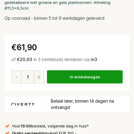
gedetailleerd met groene en gele plantvormen. Afmeting
Ø11,5x6,5cm
Op voorraad - binnen 5 tot 9 werkdagen geleverd
€61,90
of
€20,63
in 3 (renteloze) termijnen via
in3
In winkelwagen
Betaal later, binnen 14 dagen na
ontvangst
Voor
15:00
besteld, volgende dag in huis*
Gratis verzending
vanaf EUR 100,-