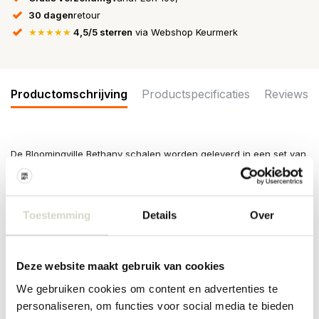
30 dagen
retour
★★★★★
4,5/5 sterren
via Webshop Keurmerk
Productomschrijving
Productspecificaties
Reviews
De Bloomingville Bethany schalen worden geleverd in een set van
4 stuks. Elke kom is versierd met een handgeschilderd botanisch
motief rondom de buitenkant. De warme beige basis is
gedetailleerd met groene en gele plantvormen. Afmeting
Ø11,5x6,5cm
Toestemming
Details
Over
Afmeting: diameter 11,5 x hoogte 6,5cm
Inhoud: 325ml
Materiaal : aardewerk
Deze website maakt gebruik van cookies
Kleur: beige, groen
Overige: Door het gebruikte materiaal kunnen er per item
We gebruiken cookies om content en advertenties te
verschillen zijn. Geschikt voor in de vaatwasser, oven en
personaliseren, om functies voor social media te bieden
magnetron.