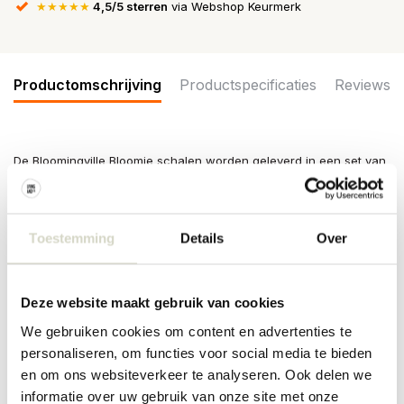
★★★★★
4,5/5 sterren
via Webshop Keurmerk
Productomschrijving
Productspecificaties
Reviews
De Bloomingville Bloomie schalen worden geleverd in een set van
4 stuks. Elke kom is versierd met een subtiel motief van
bloementakjes en kleine vogeltjes. Afmeting Ø12x4,5cm
Afmeting: diameter 12 x hoogte 4,5cm
Toestemming
Details
Over
Inhoud: 250ml
Materiaal : aardewerk
Kleur: multikleur
Overige: Door het gebruikte materiaal kunnen er per item
Deze website maakt gebruik van cookies
verschillen zijn. Geschikt voor in de vaatwasser, oven en
magnetron.
We gebruiken cookies om content en advertenties te
personaliseren, om functies voor social media te bieden
PRODUCTSPECIFICATIES
en om ons websiteverkeer te analyseren. Ook delen we
informatie over uw gebruik van onze site met onze