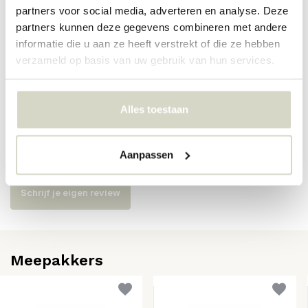
partners voor social media, adverteren en analyse. Deze
Artikelnummer
82073171
partners kunnen deze gegevens combineren met andere
SKU
82073171
informatie die u aan ze heeft verstrekt of die ze hebben
verzameld op basis van uw gebruik van hun services.
EAN
5711173362295
Alles toestaan
Reviews
Aanpassen
Er zijn nog geen reviews geschreven over dit product..
Schrijf je eigen review
Meepakkers