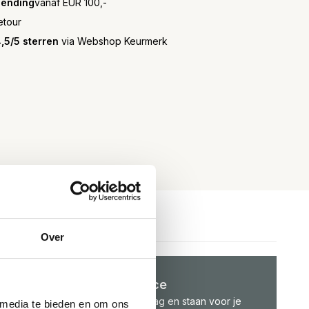
zending
vanaf EUR 100,-
etour
,5/5 sterren
via Webshop Keurmerk
Over
Klantenservice
We helpen je graag en staan voor je
 media te bieden en om ons