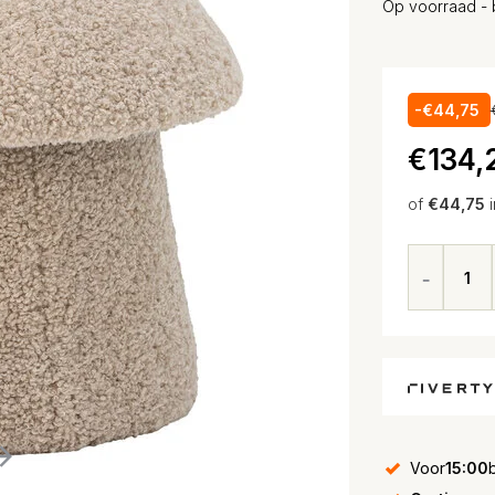
Op voorraad - 
-€44,75
€134,
of
€44,75
Voor
15:00