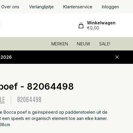
Over ons
Verlanglijstje
Klantenservice
Inloggen
Winkelwagen
€0,00
MERKEN
NIEUW
SALE!
-2026
poef - 82064498
Toevoeg
LE
82064498
le Bocca poef is geïnspireerd op paddenstoelen uit de
t een speels en organisch element toe aan elke kamer.
x38cm