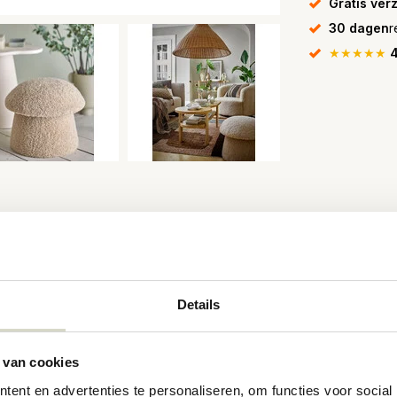
Gratis ver
30 dagen
r
★★★★★
4
ws
Details
len uit de natuur en voegt een speels en
 van cookies
ent en advertenties te personaliseren, om functies voor social