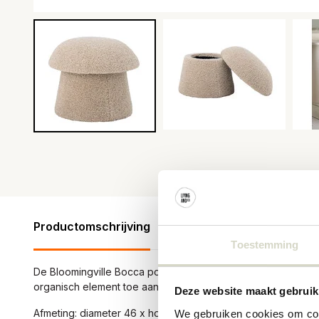
Productomschrijving
Productspecificaties
Revie
Toestemming
De Bloomingville Bocca poef is geïnspireerd op paddenstoe
organisch element toe aan elke kamer. Afmeting Ø46x38cm
Deze website maakt gebruik
Afmeting: diameter 46 x hoogte 38cm
We gebruiken cookies om cont