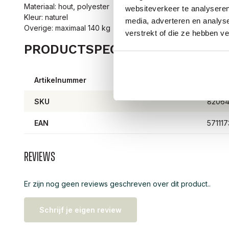
Materiaal: hout, polyester
websiteverkeer te analyseren
Kleur: naturel
media, adverteren en analys
Overige: maximaal 140 kg
verstrekt of die ze hebben v
PRODUCTSPECIFICATIES
Artikelnummer
8206
SKU
8206
EAN
57111
Reviews
Er zijn nog geen reviews geschreven over dit product..
Schrijf je eigen review