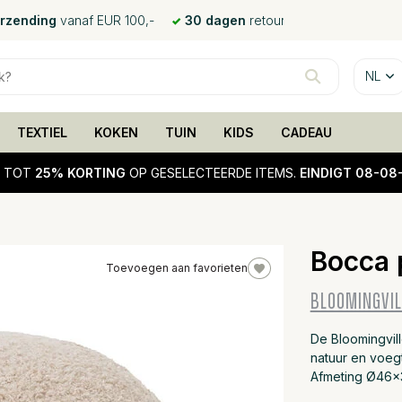
erzending
vanaf EUR 100,-
30 dagen
retour
NL
TEXTIEL
KOKEN
TUIN
KIDS
CADEAU
!
TOT
25% KORTING
OP GESELECTEERDE ITEMS.
EINDIGT 08-08
Bocca 
Toevoegen aan favorieten
25%
BLOOMINGVIL
sale
De Bloomingvil
natuur en voeg
Afmeting Ø46