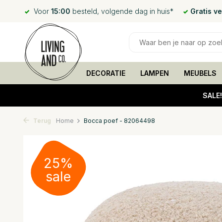
Voor
15:00
besteld, volgende dag in huis*
Gratis v
DECORATIE
LAMPEN
MEUBELS
SALE
Terug
Home
Bocca poef - 82064498
25%
sale