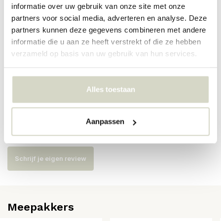
informatie over uw gebruik van onze site met onze
partners voor social media, adverteren en analyse. Deze
Artikelnummer
82072203
partners kunnen deze gegevens combineren met andere
informatie die u aan ze heeft verstrekt of die ze hebben
SKU
82072203
verzameld op basis van uw gebruik van hun services.
EAN
5711173350360
Alles toestaan
Reviews
Aanpassen
Er zijn nog geen reviews geschreven over dit product..
Schrijf je eigen review
Meepakkers