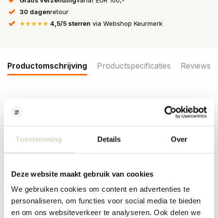
30 dagen
retour
★★★★★
4,5/5 sterren
via Webshop Keurmerk
Productomschrijving
Productspecificaties
Reviews
De Bloomingville Brinley glazen zijn gemaakt van mondgeblazen
glas met stippellijnen in bruintinten. De glazen worden geleverd in
een set van 4 stuks. Afmeting Ø7,5x11cm
Toestemming
Details
Over
Afmeting: diameter 7,5 x hoogte 11cm
Inhoud: 350ml
Materiaal: glas
Kleur: bruin
Deze website maakt gebruik van cookies
Overige: Geschikt voor in de vaatwasser. Niet geschikt voor in de
magnetron en oven. Kleine oneffenheden kunnen voorkomen,
We gebruiken cookies om content en advertenties te
waardoor elk glas uniek is.
personaliseren, om functies voor social media te bieden
en om ons websiteverkeer te analyseren. Ook delen we
PRODUCTSPECIFICATIES