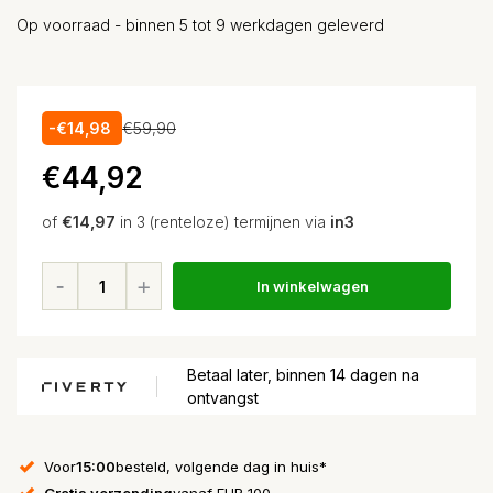
Op voorraad - binnen 5 tot 9 werkdagen geleverd
-€14,98
€59,90
€44,92
of
€14,97
in 3 (renteloze) termijnen via
in3
In winkelwagen
Betaal later, binnen 14 dagen na
ontvangst
Voor
15:00
besteld, volgende dag in huis*
Gratis verzending
vanaf EUR 100,-