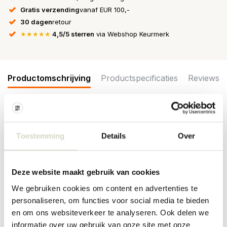
Gratis verzending
vanaf EUR 100,-
30 dagen
retour
★★★★★
4,5/5 sterren
via Webshop Keurmerk
Productomschrijving
Productspecificaties
Reviews
De Bloomingville Camino loungestoel is een stijlvol meubelstuk dat
uitnodigt tot ontspanning en comfort. Het zachte, strakke
Toestemming
Details
Over
materiaal in een neutrale tint kleedt de stoel aan en benadrukt het
minimalistische ontwerp. Afmeting 68x80x70cm
Afmeting: lengte 68 x hoogte 80 x breedte 70cm
Deze website maakt gebruik van cookies
Materiaal: hout, polyester
Kleur: naturel
We gebruiken cookies om content en advertenties te
Overige: max 110kg. zithoogte 43cm en zitdiepte 53cm
personaliseren, om functies voor social media te bieden
en om ons websiteverkeer te analyseren. Ook delen we
PRODUCTSPECIFICATIES
informatie over uw gebruik van onze site met onze