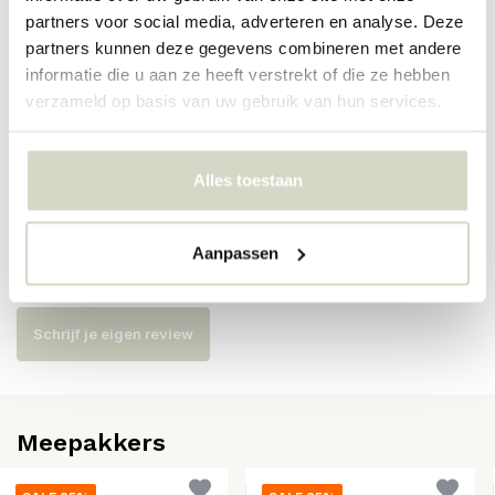
partners voor social media, adverteren en analyse. Deze
Artikelnummer
82065410
partners kunnen deze gegevens combineren met andere
informatie die u aan ze heeft verstrekt of die ze hebben
SKU
82065410
verzameld op basis van uw gebruik van hun services.
EAN
5711173355297
Alles toestaan
Reviews
Aanpassen
Er zijn nog geen reviews geschreven over dit product..
Schrijf je eigen review
Meepakkers