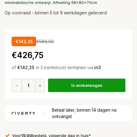
minimalistische ontwerp. Afmeting 68x80x70cm
Op voorraad - binnen 5 tot 9 werkdagen geleverd
-€142,25
€569,00
€426,75
of
€142,25
in 3 (renteloze) termijnen via
in3
In winkelwagen
Betaal later, binnen 14 dagen na
ontvangst
Voor
15:00
besteld, volgende dag in huis*