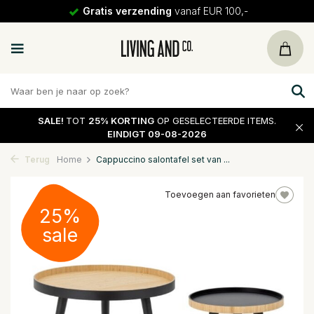
Gratis verzending
vanaf EUR 100,-
SALE!
TOT
25% KORTING
OP GESELECTEERDE ITEMS.
EINDIGT 09-08-2026
Terug
Home
Cappuccino salontafel set van ...
Toevoegen aan favorieten
25%
sale