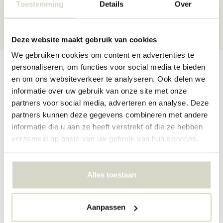
Toestemming
Details
Over
30 dagen
retour
★★★★★
4,5/5 sterren
via Webshop Keurmerk
Deze website maakt gebruik van cookies
We gebruiken cookies om content en advertenties te
Productomschrijving
Productspecificaties
Reviews
personaliseren, om functies voor social media te bieden
en om ons websiteverkeer te analyseren. Ook delen we
informatie over uw gebruik van onze site met onze
partners voor social media, adverteren en analyse. Deze
Set van 2 tafeltjes gemaakt van bamboe en hout. De Bloomingville
partners kunnen deze gegevens combineren met andere
Cappuccino salontafels hebben een afmeting van D40xH43 en
informatie die u aan ze heeft verstrekt of die ze hebben
D60xH50 cm.
verzameld op basis van uw gebruik van hun services.
Maat: D40xH43/D60xH50 cm, Set van 2
Materiaal: bamboe, hout
Kleur: zwart, naturel
Alles toestaan
PRODUCTSPECIFICATIES
Aanpassen