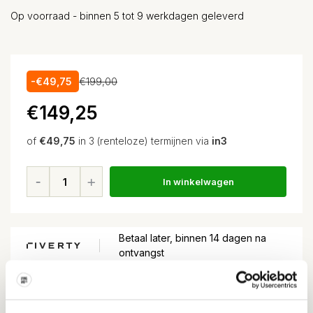
Op voorraad - binnen 5 tot 9 werkdagen geleverd
-€49,75
€199,00
€149,25
of
€49,75
in 3 (renteloze) termijnen via
in3
In winkelwagen
Betaal later, binnen 14 dagen na
ontvangst
Voor
15:00
besteld, volgende dag in huis*
Gratis verzending
vanaf EUR 100,-