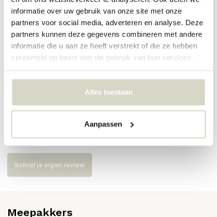
PRODUCTSPECIFICATIES
informatie over uw gebruik van onze site met onze
partners voor social media, adverteren en analyse. Deze
partners kunnen deze gegevens combineren met andere
Artikelnummer
82072602
informatie die u aan ze heeft verstrekt of die ze hebben
verzameld op basis van uw gebruik van hun services.
SKU
82072602
EAN
5711173349470
Alles toestaan
Reviews
Aanpassen
Er zijn nog geen reviews geschreven over dit product..
Schrijf je eigen review
Meepakkers