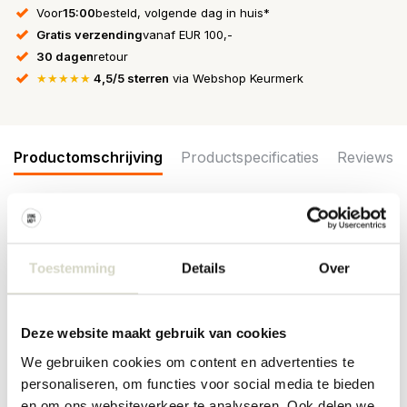
Voor
15:00
besteld, volgende dag in huis*
Gratis verzending
vanaf EUR 100,-
30 dagen
retour
★★★★★
4,5/5 sterren
via Webshop Keurmerk
Productomschrijving
Productspecificaties
Reviews
De Bloomingville Check vaas is gemaakt van aardewerk en
handbeschilderd met een grafisch patroon in blauwe en lichte
Toestemming
Details
Over
tinten. De handbeschilderde decoratie zorgt ervoor dat elke vaas
uniek is met kleine variaties in patroon en kleur. Afmeting
Ø20x24cm
Deze website maakt gebruik van cookies
Afmeting: diameter 20 x hoogte 24cm
Materiaal: aardewerk
We gebruiken cookies om content en advertenties te
Kleur: blauw
personaliseren, om functies voor social media te bieden
Overige: per item kunnen er verschillen zijn
en om ons websiteverkeer te analyseren. Ook delen we