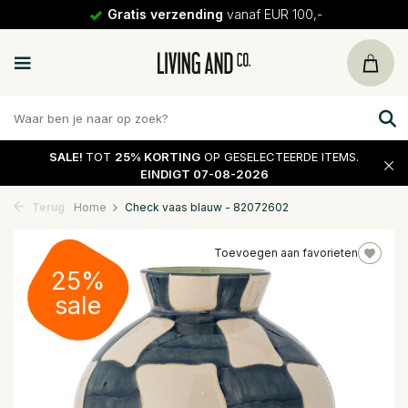
Gratis verzending
vanaf EUR 100,-
SALE!
TOT
25% KORTING
OP GESELECTEERDE ITEMS.
EINDIGT 07-08-2026
Terug
Home
Check vaas blauw - 82072602
Toevoegen aan favorieten
25%
sale