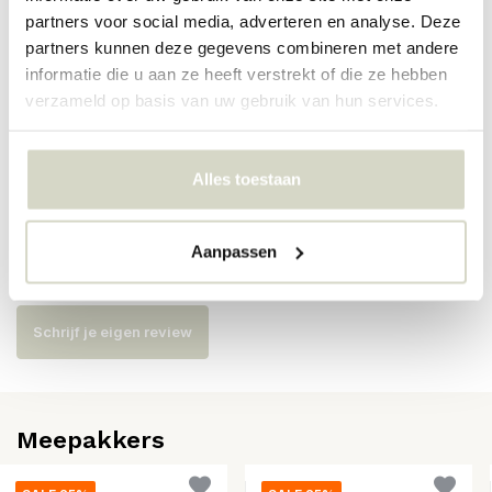
partners voor social media, adverteren en analyse. Deze
Artikelnummer
82064938
partners kunnen deze gegevens combineren met andere
informatie die u aan ze heeft verstrekt of die ze hebben
SKU
82064938
verzameld op basis van uw gebruik van hun services.
EAN
5711173341368
Alles toestaan
Reviews
Aanpassen
Er zijn nog geen reviews geschreven over dit product..
Schrijf je eigen review
Meepakkers