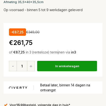
Afmeting 35,5x40x35,5cm
Op voorraad - binnen 5 tot 9 werkdagen geleverd
-€87,25
€349,00
€261,75
of
€87,25
in 3 (renteloze) termijnen via
in3
In winkelwagen
Betaal later, binnen 14 dagen na
ontvangst
Voor
15:00
besteld, volgende dag in huis*