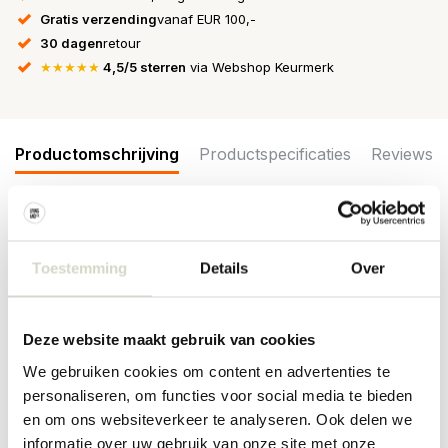
Gratis verzending
vanaf EUR 100,-
30 dagen
retour
★★★★★
4,5/5 sterren
via Webshop Keurmerk
Productomschrijving
Productspecificaties
Reviews
De Bloomingville Clea bijzettafel is een prachtige tafel met een
asymmetrisch design. Het tafelblad heeft strepen in een mix van
Toestemming
Details
Over
zwart en zandkleurig marmer, wat de klassieke look doorbreekt.
Afmeting 35,5x40x35,5cm
Afmeting: lengte 35,5 x hoogte 40 x breedte 35,5cm
Deze website maakt gebruik van cookies
Materiaal: marmer
Kleur: bruin
We gebruiken cookies om content en advertenties te
Overige: per item kunnen er verschillen zijn.
personaliseren, om functies voor social media te bieden
en om ons websiteverkeer te analyseren. Ook delen we
PRODUCTSPECIFICATIES
informatie over uw gebruik van onze site met onze