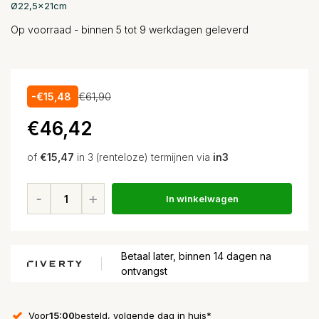
Ø22,5x21cm
Op voorraad - binnen 5 tot 9 werkdagen geleverd
-€15,48
€61,90
€46,42
of
€15,47
in 3 (renteloze) termijnen via
in3
In winkelwagen
Betaal later, binnen 14 dagen na
ontvangst
Voor
15:00
besteld, volgende dag in huis*