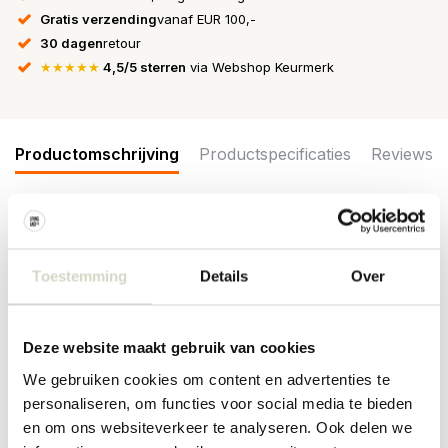
Gratis verzending
vanaf EUR 100,-
30 dagen
retour
★★★★★
4,5/5 sterren
via Webshop Keurmerk
Productomschrijving
Productspecificaties
Reviews
De Bloomingville Colleen bloempot is gemaakt van aardewerk met
een in lichte, natuurlijke tinten. Het golvende oppervlak en de
Toestemming
Details
Over
ruwe textuur zorgen voor een organische uitstraling. Afmeting
Ø22,5x21cm
Afmeting: diameter 22,5 x hoogte 21cm
Deze website maakt gebruik van cookies
Materiaal: aardewerk
Kleur: wit
We gebruiken cookies om content en advertenties te
Overige: per item kunnen er verschillen zijn
personaliseren, om functies voor social media te bieden
PRODUCTSPECIFICATIES
en om ons websiteverkeer te analyseren. Ook delen we