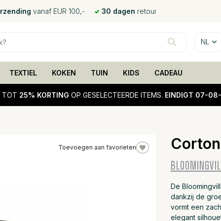
erzending
vanaf EUR 100,-
30 dagen
retour
NL
TEXTIEL
KOKEN
TUIN
KIDS
CADEAU
!
TOT
25% KORTING
OP GESELECTEERDE ITEMS.
EINDIGT 07-08
Corton
Toevoegen aan favorieten
BLOOMINGVIL
De Bloomingvill
dankzij de gro
vormt een zach
elegant silhou