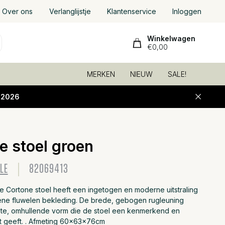
Over ons
Verlanglijstje
Klantenservice
Inloggen
Winkelwagen
€0,00
MERKEN
NIEUW
SALE!
-2026
e stoel groen
Toevoeg
LE
82069413
e Cortone stoel heeft een ingetogen en moderne uitstraling
ene fluwelen bekleding. De brede, gebogen rugleuning
te, omhullende vorm die de stoel een kenmerkend en
et geeft. . Afmeting 60x63x76cm