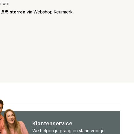
etour
,5/5 sterren
via Webshop Keurmerk
Klantenservice
We helpen je graag en staan voor je