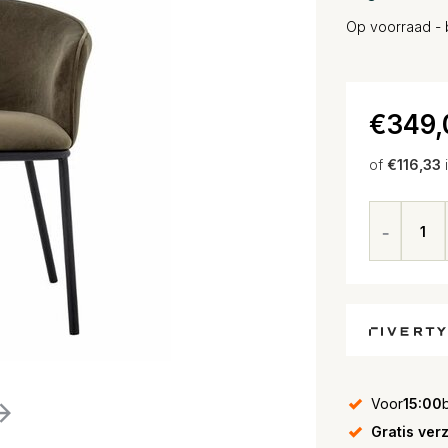
Op voorraad - 
€349,
of
€116,33
Voor
15:00
Gratis ver