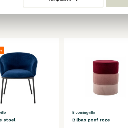
5%
ille
Bloomingville
e stoel
Bilbao poef roze