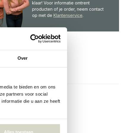
klaar! Voor informatie omtrent
producten of je order, neem contact
op met de
Klantenservice
.
Over
 media te bieden en om ons
ze partners voor social
nformatie die u aan ze heeft
Alles toestaan