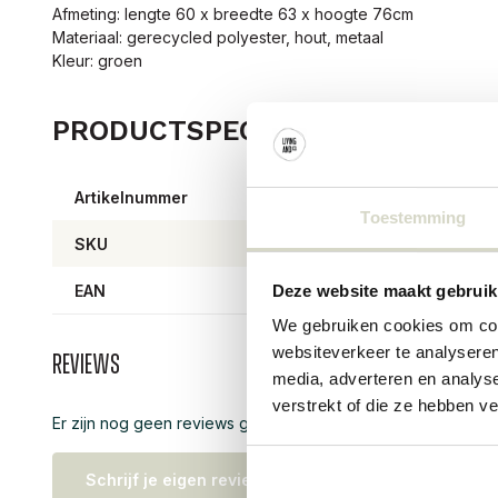
Afmeting: lengte 60 x breedte 63 x hoogte 76cm
Materiaal: gerecycled polyester, hout, metaal
Kleur: groen
PRODUCTSPECIFICATIES
Artikelnummer
82069
Toestemming
SKU
82069
EAN
57111
Deze website maakt gebruik
We gebruiken cookies om cont
websiteverkeer te analyseren
Reviews
media, adverteren en analys
verstrekt of die ze hebben v
Er zijn nog geen reviews geschreven over dit product..
Schrijf je eigen review