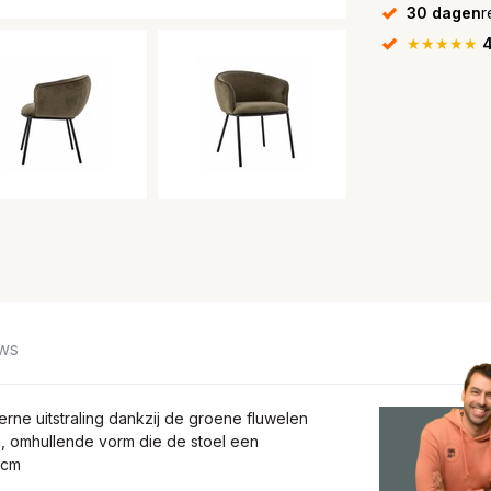
30 dagen
r
★★★★★
4
ws
rne uitstraling dankzij de groene fluwelen
, omhullende vorm die de stoel een
6cm