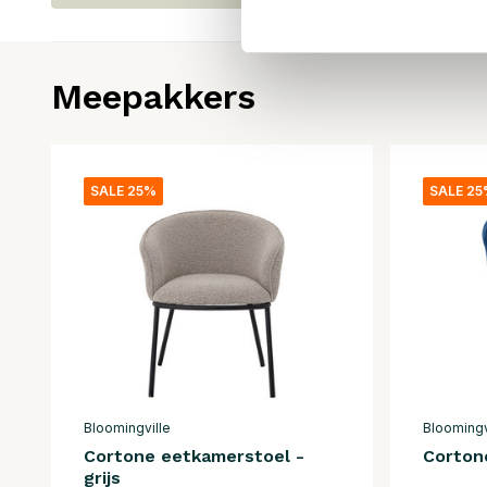
Meepakkers
SALE 25%
SALE 2
Bloomingville
Bloomingv
Cortone eetkamerstoel -
Corton
grijs