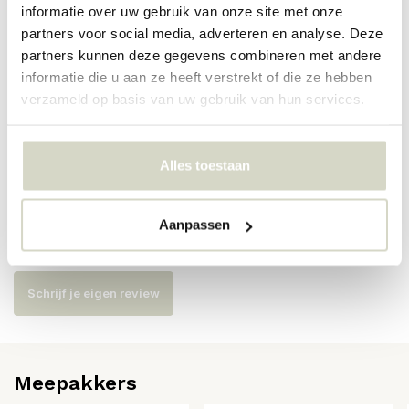
informatie over uw gebruik van onze site met onze
partners voor social media, adverteren en analyse. Deze
Artikelnummer
82058260
partners kunnen deze gegevens combineren met andere
informatie die u aan ze heeft verstrekt of die ze hebben
SKU
verzameld op basis van uw gebruik van hun services.
EAN
5711173302581
Alles toestaan
Reviews
Aanpassen
Er zijn nog geen reviews geschreven over dit product..
Schrijf je eigen review
Meepakkers