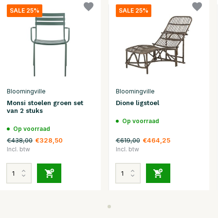
SALE 25%
SALE 25%
Bloomingville
Bloomingville
Monsi stoelen groen set
Dione ligstoel
van 2 stuks
Op voorraad
Op voorraad
€438,00
€619,00
€328,50
€464,25
Incl. btw
Incl. btw