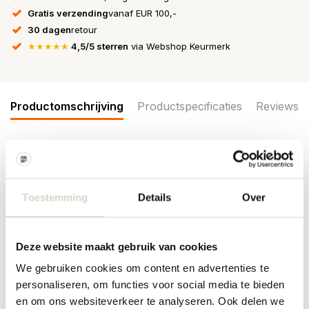
Gratis verzending
vanaf EUR 100,-
30 dagen
retour
★★★★★
4,5/5 sterren
via Webshop Keurmerk
Productomschrijving
Productspecificaties
Reviews
Mooie hangmat van het Deense merk Bloomingville. Een
EYECATCHER in je tuin en heerlijk om heel de dag in te chillen. De
Bloomingville Cruz hangmat is gemaakt van katoen en viscose.
Toestemming
Details
Over
Afmeting 200x100 cm
Maat: lengte 200 x breedte 100cm
Materiaal: katoen, viscose
Deze website maakt gebruik van cookies
Kleur: groen
Overige: reinigen met een vochtige doek, kan niet gewassen
We gebruiken cookies om content en advertenties te
worden.
personaliseren, om functies voor social media te bieden
en om ons websiteverkeer te analyseren. Ook delen we
PRODUCTSPECIFICATIES