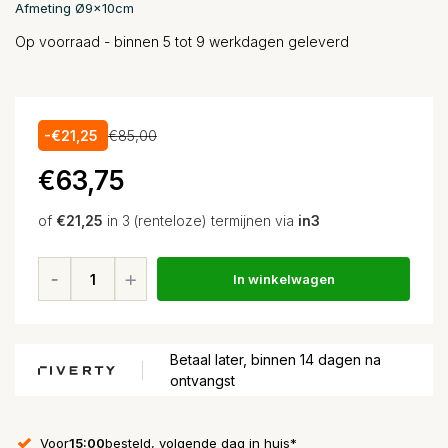
Afmeting Ø9x10cm
Op voorraad - binnen 5 tot 9 werkdagen geleverd
-€21,25
€85,00
€63,75
of
€21,25
in 3 (renteloze) termijnen via
in3
In winkelwagen
Betaal later, binnen 14 dagen na
ontvangst
Voor
15:00
besteld, volgende dag in huis*