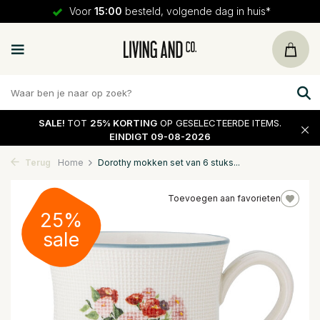
Voor
15:00
besteld, volgende dag in huis*
SALE!
TOT
25% KORTING
OP GESELECTEERDE ITEMS.
EINDIGT 09-08-2026
Terug
Home
Dorothy mokken set van 6 stuks...
Toevoegen aan favorieten
25%
sale