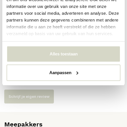
PRODUCTSPECIFICATIES
informatie over uw gebruik van onze site met onze
partners voor social media, adverteren en analyse. Deze
partners kunnen deze gegevens combineren met andere
Artikelnummer
82061689
informatie die u aan ze heeft verstrekt of die ze hebben
verzameld op basis van uw gebruik van hun services.
SKU
82061689
EAN
5711173338597
Alles toestaan
Reviews
Aanpassen
Er zijn nog geen reviews geschreven over dit product..
Schrijf je eigen review
Meepakkers