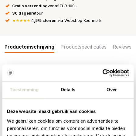
Gratis verzending
vanaf EUR 100,-
30 dagen
retour
★★★★★
4,5/5 sterren
via Webshop Keurmerk
Productomschrijving
Productspecificaties
Reviews
De Bloomingville Dorothy mokken hebben een kleurrijk
bloemenmotief. Het reliëfoppervlak geeft het motief een
borduurachtig uiterlijk. Wordt geleverd in een set van 6 stuks.
Toestemming
Details
Over
Afmeting Ø9x10cm
Afmeting: diameter 9 x 10cm
Inhoud: 310ml
Deze website maakt gebruik van cookies
Materiaal : aardewerk
Kleur: multikleur
We gebruiken cookies om content en advertenties te
Overige: geschikt voor de vaatwasser, oven en magnetron. Door
personaliseren, om functies voor social media te bieden
het gebruikte materiaal kunnen er per item verschillen zijn.
en om ons websiteverkeer te analyseren. Ook delen we