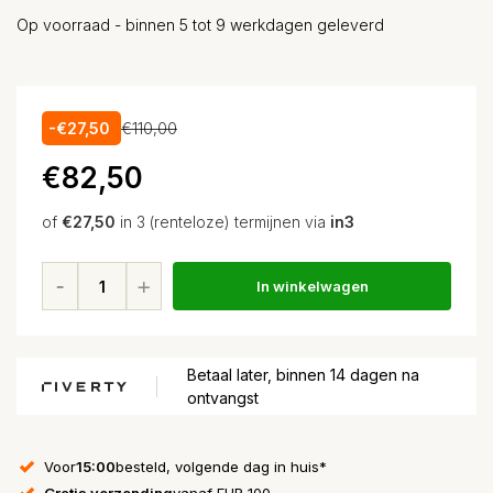
Op voorraad - binnen 5 tot 9 werkdagen geleverd
-€27,50
€110,00
€82,50
of
€27,50
in 3 (renteloze) termijnen via
in3
In winkelwagen
Betaal later, binnen 14 dagen na
ontvangst
Voor
15:00
besteld, volgende dag in huis*
Gratis verzending
vanaf EUR 100,-