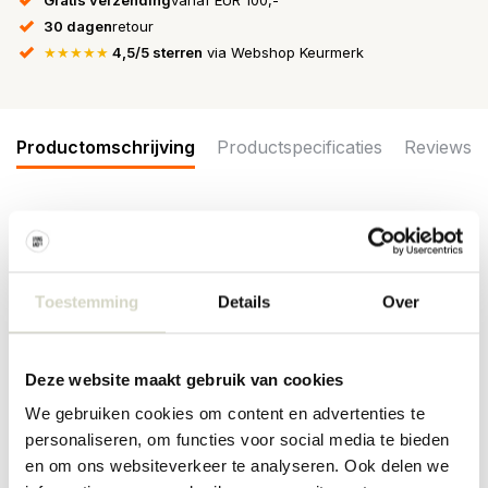
30 dagen
retour
★★★★★
4,5/5 sterren
via Webshop Keurmerk
Productomschrijving
Productspecificaties
Reviews
De Bloomingville Fleur schalen uit de Creative Collection zijn
gemaakt van aardewerk in lichtgrijze en beige tinten. Wordt
geleverd in een set van 6 stuks. Afmeting Ø11x5,5cm
Toestemming
Details
Over
Afmeting: diameter 11 x hoogte 5,5cm
Inhoud: 200ml
Materiaal : aardewerk
Deze website maakt gebruik van cookies
Kleur: naturel
Overige: geschikt voor de vaatwasser en magnetron. Niet geschikt
We gebruiken cookies om content en advertenties te
voor in de oven. Per item kunnen er verschillen zijn.
personaliseren, om functies voor social media te bieden
PRODUCTSPECIFICATIES
en om ons websiteverkeer te analyseren. Ook delen we