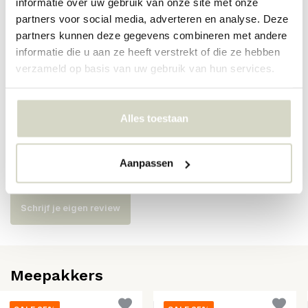
informatie over uw gebruik van onze site met onze
partners voor social media, adverteren en analyse. Deze
Artikelnummer
82068693
partners kunnen deze gegevens combineren met andere
informatie die u aan ze heeft verstrekt of die ze hebben
SKU
82068693
verzameld op basis van uw gebruik van hun services.
EAN
5711173350650
Alles toestaan
Reviews
Aanpassen
Er zijn nog geen reviews geschreven over dit product..
Schrijf je eigen review
Meepakkers