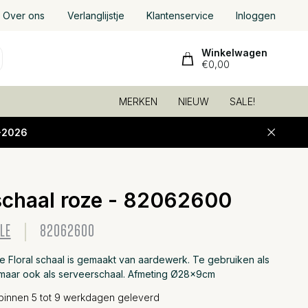
Over ons
Verlanglijstje
Klantenservice
Inloggen
Winkelwagen
€0,00
MERKEN
NIEUW
SALE!
-2026
 schaal roze - 82062600
Toevoeg
LE
82062600
e Floral schaal is gemaakt van aardewerk. Te gebruiken als
 maar ook als serveerschaal. Afmeting Ø28x9cm
binnen 5 tot 9 werkdagen geleverd