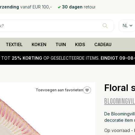
erzending
vanaf EUR 100,-
30 dagen
retour
NL
TEXTIEL
KOKEN
TUIN
KIDS
CADEAU
!
TOT
25% KORTING
OP GESELECTEERDE ITEMS.
EINDIGT 09-08
Floral
Toevoegen aan favorieten
25%
BLOOMINGVIL
sale
De Bloomingvill
decoratie item
Op voorraad - 