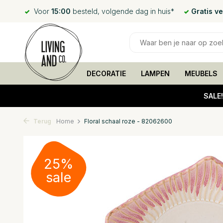
Voor
15:00
besteld, volgende dag in huis*
Gratis v
DECORATIE
LAMPEN
MEUBELS
SALE
Terug
Home
Floral schaal roze - 82062600
25%
sale