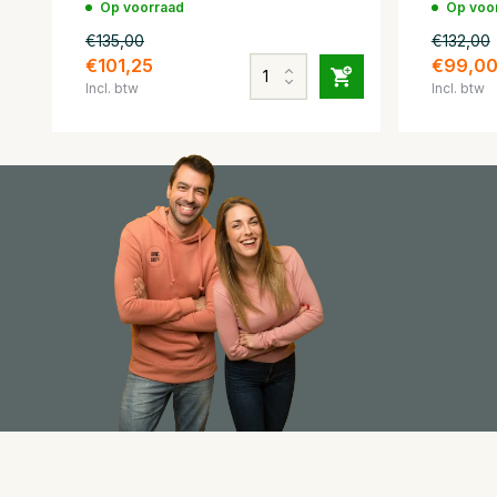
Op voorraad
Op voo
€135,00
€132,00
€101,25
€99,0
Incl. btw
Incl. btw