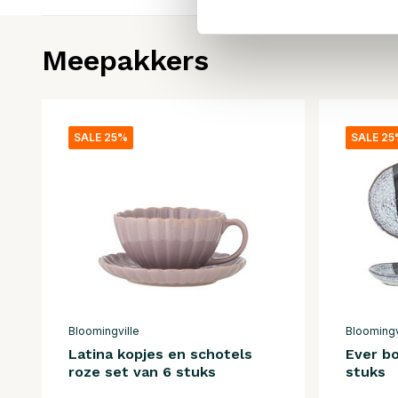
Meepakkers
SALE 25%
SALE 2
Bloomingville
Bloomingv
Latina kopjes en schotels
Ever b
roze set van 6 stuks
stuks