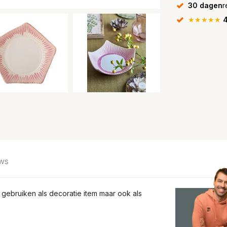
30 dagen
r
★★★★★
4
ws
 gebruiken als decoratie item maar ook als