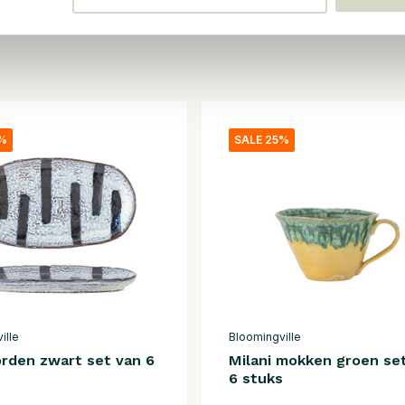
5%
SALE 25%
ille
Bloomingville
orden zwart set van 6
Milani mokken groen se
6 stuks