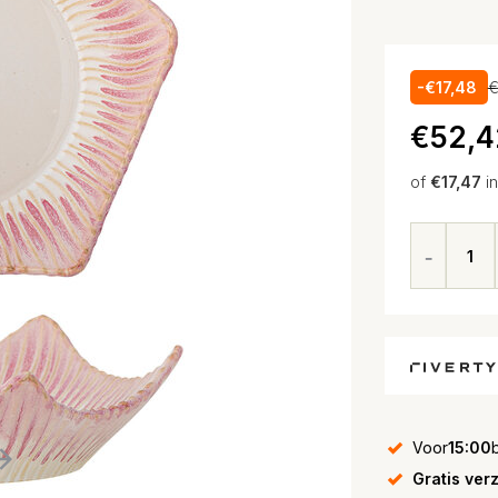
-€17,48
€
€52,4
of
€17,47
i
Voor
15:00
Gratis ver