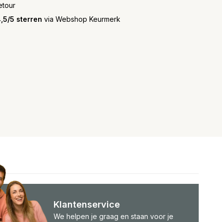
etour
,5/5 sterren
via Webshop Keurmerk
Klantenservice
We helpen je graag en staan voor je