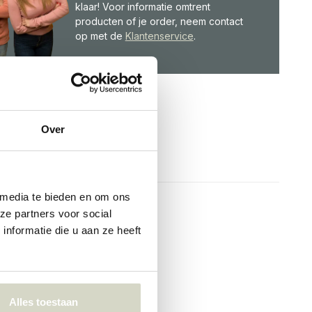
klaar! Voor informatie omtrent
producten of je order, neem contact
op met de
Klantenservice
.
Over
 media te bieden en om ons
ze partners voor social
nformatie die u aan ze heeft
Alles toestaan