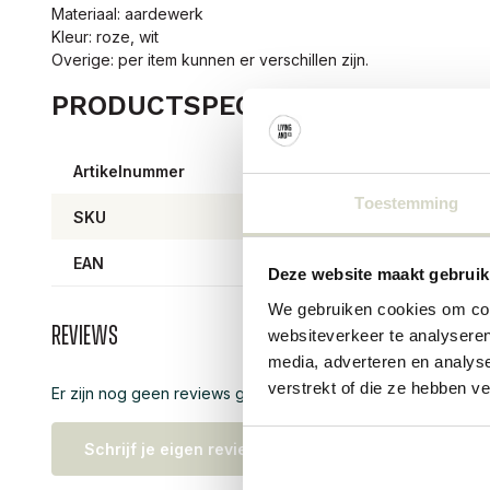
Materiaal: aardewerk
Kleur: roze, wit
Overige: per item kunnen er verschillen zijn.
PRODUCTSPECIFICATIES
Artikelnummer
8206
Toestemming
SKU
8206
EAN
57111
Deze website maakt gebruik
We gebruiken cookies om cont
Reviews
websiteverkeer te analyseren
media, adverteren en analys
verstrekt of die ze hebben v
Er zijn nog geen reviews geschreven over dit product..
Schrijf je eigen review