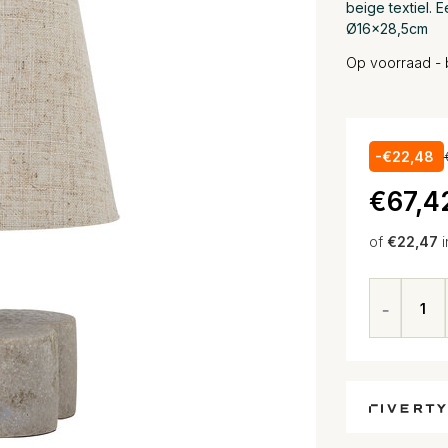
beige textiel. 
Ø16x28,5cm
Op voorraad - 
-€22,48
€67,4
of
€22,47
i