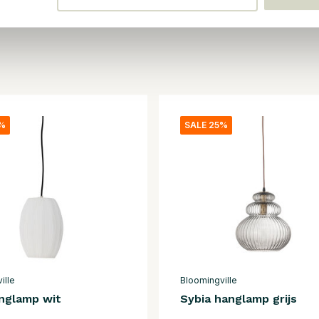
5%
SALE 25%
ille
Bloomingville
anglamp wit
Sybia hanglamp grijs