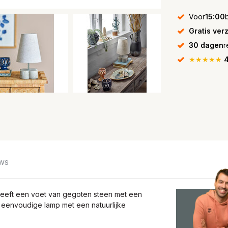
Voor
15:00
Gratis ver
30 dagen
r
★★★★★
4
ws
n heeft een voet van gegoten steen met een
n eenvoudige lamp met een natuurlijke