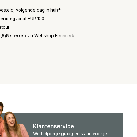
besteld, volgende dag in huis*
zending
vanaf EUR 100,-
etour
,5/5 sterren
via Webshop Keurmerk
Klantenservice
We helpen je graag en staan voor je