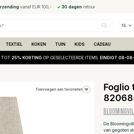
erzending
vanaf EUR 100,-
30 dagen
retour
NL
TEXTIEL
KOKEN
TUIN
KIDS
CADEAU
!
TOT
25% KORTING
OP GESELECTEERDE ITEMS.
EINDIGT 08-08
Foglio 
Toevoegen aan favorieten
82068
25%
sale
BLOOMINGVIL
De Bloomingvill
van gegoten st