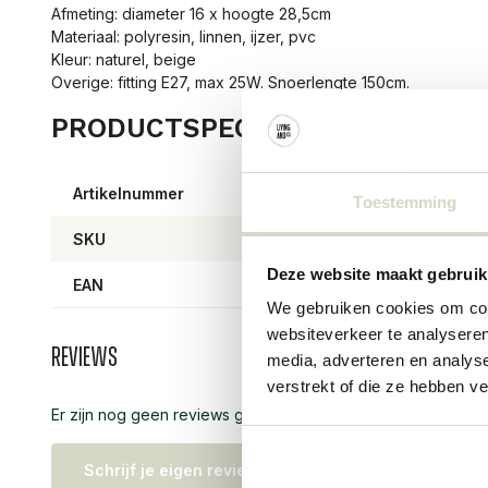
Afmeting: diameter 16 x hoogte 28,5cm
Materiaal: polyresin, linnen, ijzer, pvc
Kleur: naturel, beige
Overige: fitting E27, max 25W. Snoerlengte 150cm.
PRODUCTSPECIFICATIES
Artikelnummer
8206
Toestemming
SKU
8206
Deze website maakt gebruik
EAN
57111
We gebruiken cookies om cont
websiteverkeer te analyseren
Reviews
media, adverteren en analys
verstrekt of die ze hebben v
Er zijn nog geen reviews geschreven over dit product..
Schrijf je eigen review