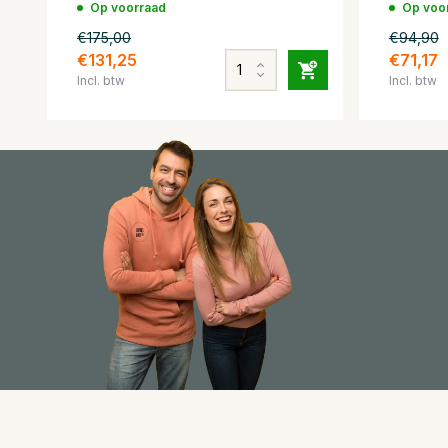
Op voorraad
Op voo
€175,00
€94,90
€131,25
€71,17
Incl. btw
Incl. btw