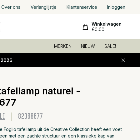
Over ons
Verlanglijstje
Klantenservice
Inloggen
Winkelwagen
€0,00
MERKEN
NIEUW
SALE!
-2026
tafellamp naturel -
Toevoeg
677
LE
82068677
e Foglio tafellamp uit de Creative Collection heeft een voet
een met een zachte structuur en een klassieke kap van