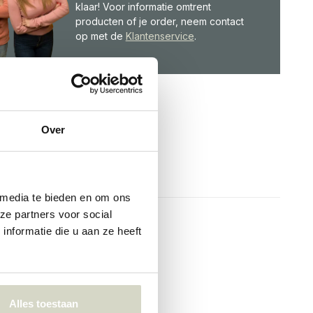
klaar! Voor informatie omtrent
producten of je order, neem contact
op met de
Klantenservice
.
Over
 media te bieden en om ons
ze partners voor social
nformatie die u aan ze heeft
Alles toestaan