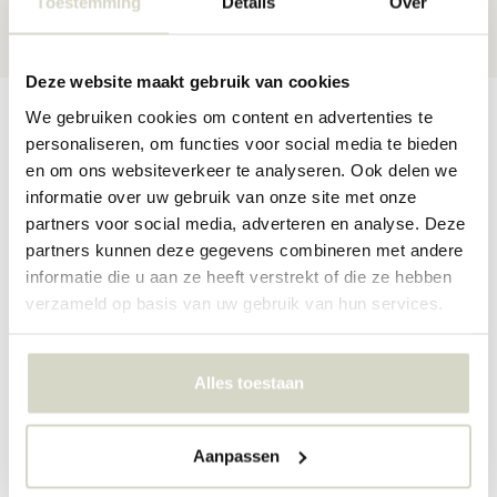
Toestemming
Details
Over
★★★★★
4,5/5 sterren
via Webshop Keurmerk
Deze website maakt gebruik van cookies
Productomschrijving
Productspecificaties
Reviews
We gebruiken cookies om content en advertenties te
personaliseren, om functies voor social media te bieden
en om ons websiteverkeer te analyseren. Ook delen we
informatie over uw gebruik van onze site met onze
Leuk houten tafeltje van Bloomingville. De Bloomingville Freya
partners voor social media, adverteren en analyse. Deze
bijzettafel is een tijdloos tafeltje en erg handig dat de tafel
partners kunnen deze gegevens combineren met andere
inklapbaar is. Afmeting D40xH39 cm
informatie die u aan ze heeft verstrekt of die ze hebben
Maat: D40xH39 cm
verzameld op basis van uw gebruik van hun services.
Materiaal: hout
Kleur: zwart
Overige: reinigen met een vochtige doek.
Alles toestaan
PRODUCTSPECIFICATIES
Aanpassen
Artikelnummer
82050217