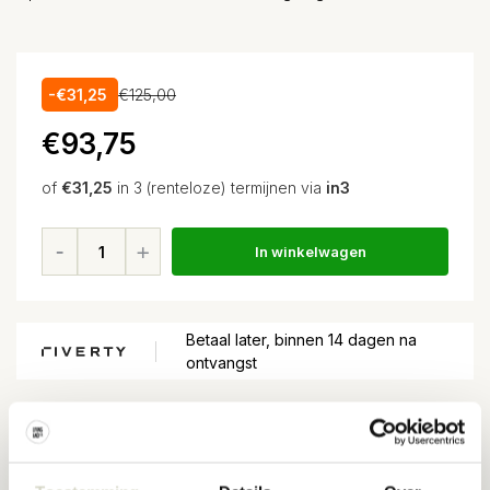
-€31,25
€125,00
€93,75
of
€31,25
in 3 (renteloze) termijnen via
in3
In winkelwagen
Betaal later, binnen 14 dagen na
ontvangst
Voor
15:00
besteld, volgende dag in huis*
Gratis verzending
vanaf EUR 100,-
30 dagen
retour