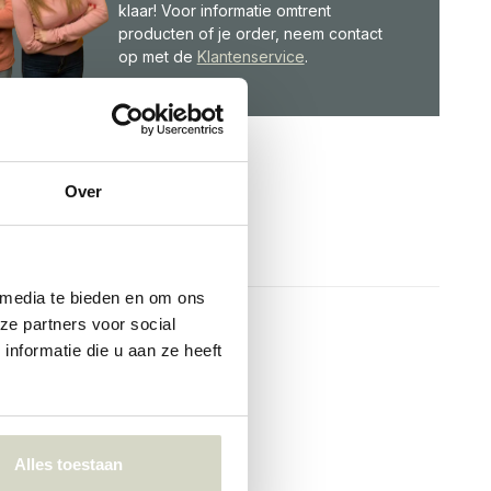
klaar! Voor informatie omtrent
producten of je order, neem contact
op met de
Klantenservice
.
Over
 media te bieden en om ons
ze partners voor social
nformatie die u aan ze heeft
Alles toestaan