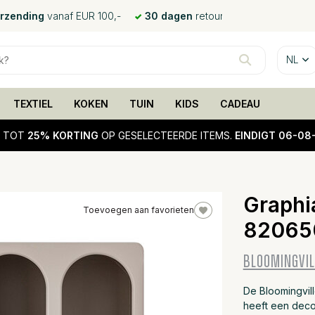
erzending
vanaf EUR 100,-
30 dagen
retour
NL
TEXTIEL
KOKEN
TUIN
KIDS
CADEAU
!
TOT
25% KORTING
OP GESELECTEERDE ITEMS.
EINDIGT 06-08
Graphi
Toevoegen aan favorieten
82065
25%
sale
BLOOMINGVIL
De Bloomingvil
heeft een deco