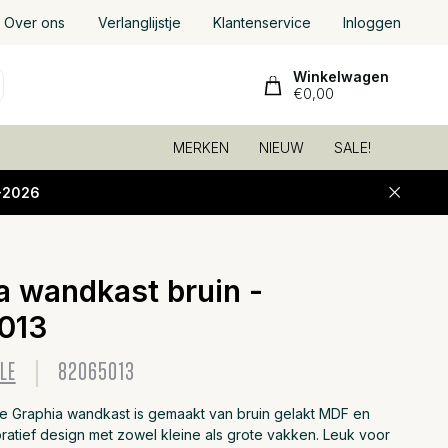
Over ons
Verlanglijstje
Klantenservice
Inloggen
Winkelwagen
€0,00
MERKEN
NIEUW
SALE!
-2026
a wandkast bruin -
Toevoeg
013
LE
82065013
le Graphia wandkast is gemaakt van bruin gelakt MDF en
ratief design met zowel kleine als grote vakken. Leuk voor