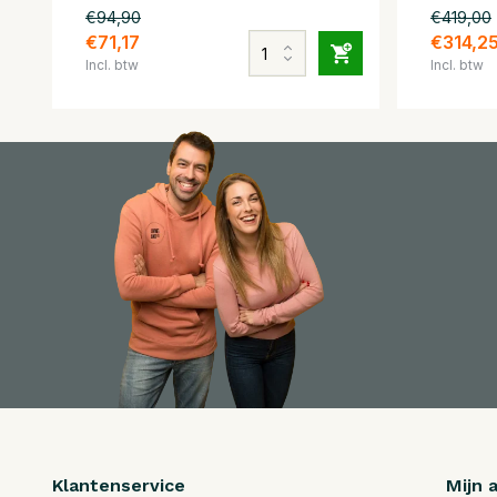
€94,90
€419,00
€71,17
€314,2
Incl. btw
Incl. btw
Klantenservice
Mijn 