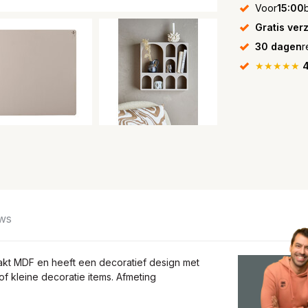
Voor
15:00
Gratis ver
30 dagen
r
★★★★★
4
ws
akt MDF en heeft een decoratief design met
f kleine decoratie items. Afmeting