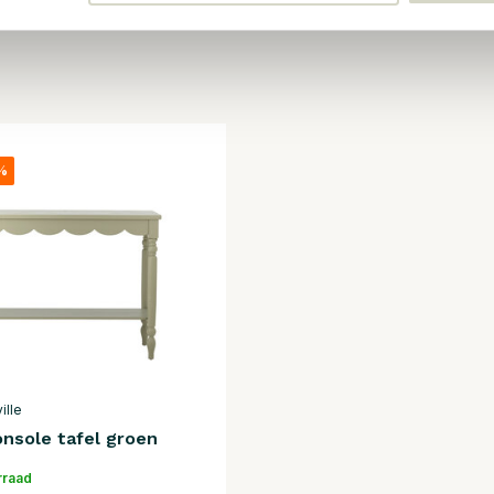
%
ille
onsole tafel groen
rraad