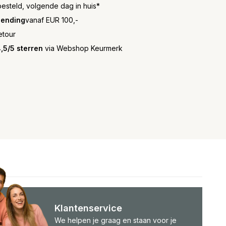
besteld, volgende dag in huis*
zending
vanaf EUR 100,-
etour
,5/5 sterren
via Webshop Keurmerk
Klantenservice
We helpen je graag en staan voor je