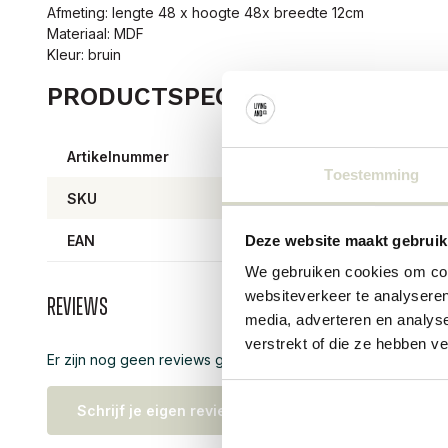
Afmeting: lengte 48 x hoogte 48x breedte 12cm
Materiaal: MDF
Kleur: bruin
PRODUCTSPECIFICATIES
Artikelnummer
82065
Toestemming
SKU
82065
EAN
57111
Deze website maakt gebruik
We gebruiken cookies om cont
websiteverkeer te analyseren
Reviews
media, adverteren en analys
verstrekt of die ze hebben v
Er zijn nog geen reviews geschreven over dit product..
Schrijf je eigen review