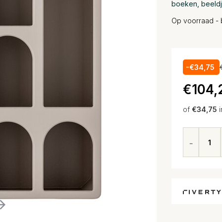
boeken, beeldj
Op voorraad - 
-€34,75
€104,
of
€34,75
i