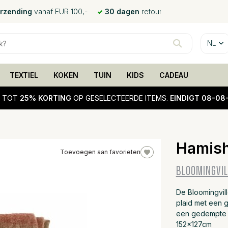
erzending
vanaf EUR 100,-
30 dagen
retour
NL
TEXTIEL
KOKEN
TUIN
KIDS
CADEAU
!
TOT
25% KORTING
OP GESELECTEERDE ITEMS.
EINDIGT 08-08
Hamish
Toevoegen aan favorieten
BLOOMINGVIL
De Bloomingvill
plaid met een g
een gedempte g
152x127cm