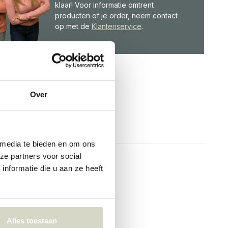
klaar! Voor informatie omtrent
producten of je order, neem contact
op met de
Klantenservice
.
Over
 media te bieden en om ons
ze partners voor social
nformatie die u aan ze heeft
Alles toestaan