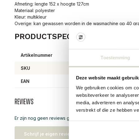
Afmeting: lengte 152 x hoogte 127cm
Materiaal: polyester
Kleur: multikleur
Overige: kan gewassen worden in de wasmachine op 40 gr
PRODUCTSPECIFICATIES
Artikelnummer
82073
Toestemming
SKU
82073
Deze website maakt gebruik
EAN
57111
We gebruiken cookies om cont
websiteverkeer te analyseren
Reviews
media, adverteren en analys
verstrekt of die ze hebben v
Er zijn nog geen reviews geschreven over dit product..
Schrijf je eigen review