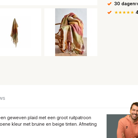
30 dagen
r
★★★★★
4
ws
s een geweven plaid met een groot ruitpatroon
oene kleur met bruine en beige tinten. Afmeting