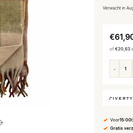
Verwacht in Au
€61,9
of
€20,63
Voor
15:00
Gratis ver