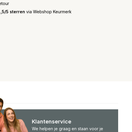
etour
,5/5 sterren
via Webshop Keurmerk
Klantenservice
We helpen je graag en staan voor je