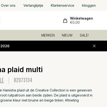
Over ons
Verlanglijstje
Klantenservice
Inloggen
Winkelwagen
€0,00
MERKEN
NIEUW
SALE!
-2026
a plaid multi
Toevoeg
LE
82073134
e Hamisha plaid uit de Creative Collection is een geweven
root ruitpatroon aan beide zijden. De plaid is uitgevoerd in
roene kleur met bruine en beige tinten. Afmeting