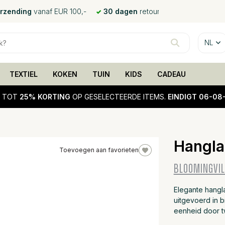
erzending
vanaf EUR 100,-
30 dagen
retour
NL
TEXTIEL
KOKEN
TUIN
KIDS
CADEAU
!
TOT
25% KORTING
OP GESELECTEERDE ITEMS.
EINDIGT 06-08
Hangla
Toevoegen aan favorieten
25%
BLOOMINGVIL
sale
Elegante hangl
uitgevoerd in b
eenheid door t