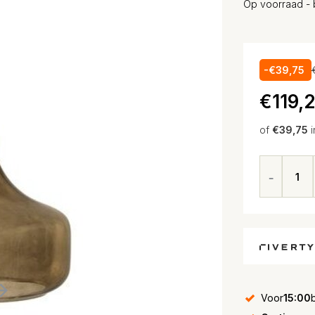
Op voorraad - 
-€39,75
€119,
of
€39,75
i
Voor
15:00