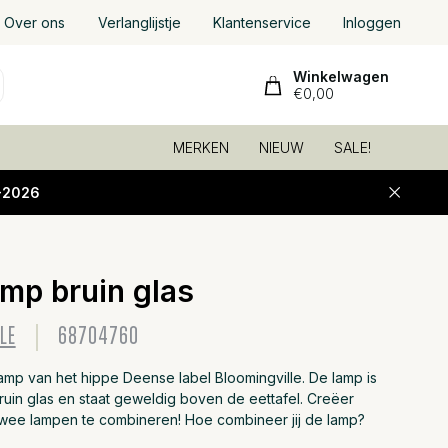
Over ons
Verlanglijstje
Klantenservice
Inloggen
Winkelwagen
€0,00
MERKEN
NIEUW
SALE!
-2026
mp bruin glas
Toevoeg
LE
68704760
amp van het hippe Deense label Bloomingville. De lamp is
ruin glas en staat geweldig boven de eettafel. Creëer
wee lampen te combineren! Hoe combineer jij de lamp?