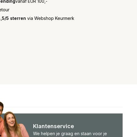
zending
vanaf EUR 100,-
etour
,5/5 sterren
via Webshop Keurmerk
Klantenservice
We helpen je graag en staan voor je