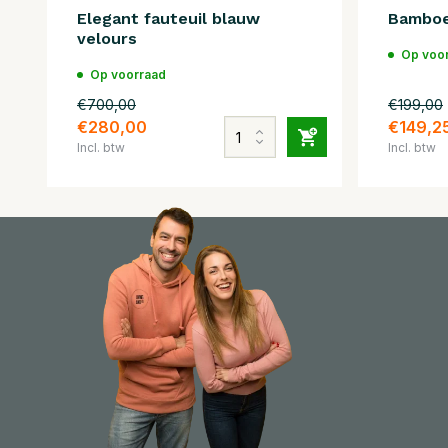
Elegant fauteuil blauw
Bamboe
velours
Op voo
Op voorraad
€700,00
€199,00
€280,00
€149,2
Incl. btw
Incl. btw