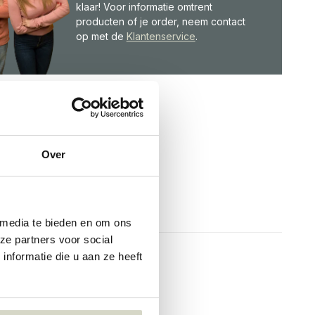
klaar! Voor informatie omtrent
producten of je order, neem contact
op met de
Klantenservice
.
Over
 media te bieden en om ons
ze partners voor social
nformatie die u aan ze heeft