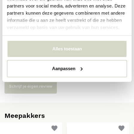
partners voor social media, adverteren en analyse. Deze
Artikelnummer
82073253
partners kunnen deze gegevens combineren met andere
informatie die u aan ze heeft verstrekt of die ze hebben
SKU
82073253
verzameld op basis van uw gebruik van hun services.
EAN
5711173363308
Alles toestaan
Reviews
Aanpassen
Er zijn nog geen reviews geschreven over dit product..
Schrijf je eigen review
Meepakkers