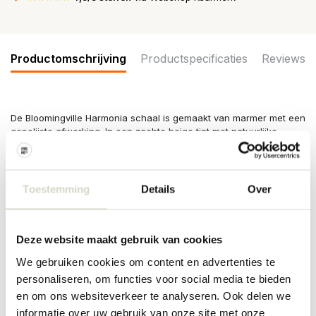
Productomschrijving
Productspecificaties
Reviews
De Bloomingville Harmonia schaal is gemaakt van marmer met een
gepolijste afwerking. In een zachte beige tint met natuurlijke
bruine en grijze nuances, heeft de kom diepe verticale ribbels.
Afmeting Ø17,5x6cm
Afmeting: diameter 17,5 x hoogte 6cm
Toestemming
Details
Over
Materiaal: marmer
Kleur: naturel
Overige: Kan gebruikt worden om eten in te serveren. Niet
geschikt voor de vaatwasser, oven en magnetron. Het product is
Deze website maakt gebruik van cookies
gemaakt van natuurlijke materialen - er kunnen kleurverschillen
We gebruiken cookies om content en advertenties te
voorkomen, waardoor elk stuk uniek is.
personaliseren, om functies voor social media te bieden
PRODUCTSPECIFICATIES
en om ons websiteverkeer te analyseren. Ook delen we
informatie over uw gebruik van onze site met onze