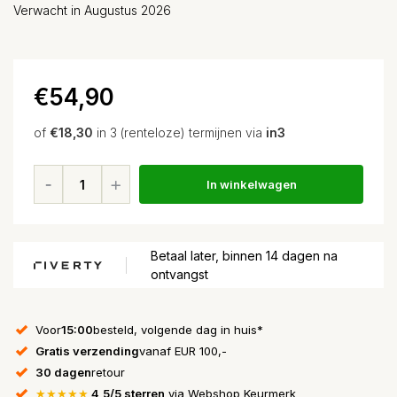
Verwacht in Augustus 2026
€54,90
of
€18,30
in 3 (renteloze) termijnen via
in3
In winkelwagen
Betaal later, binnen 14 dagen na
ontvangst
Voor
15:00
besteld, volgende dag in huis*
Gratis verzending
vanaf EUR 100,-
30 dagen
retour
★★★★★
4,5/5 sterren
via Webshop Keurmerk