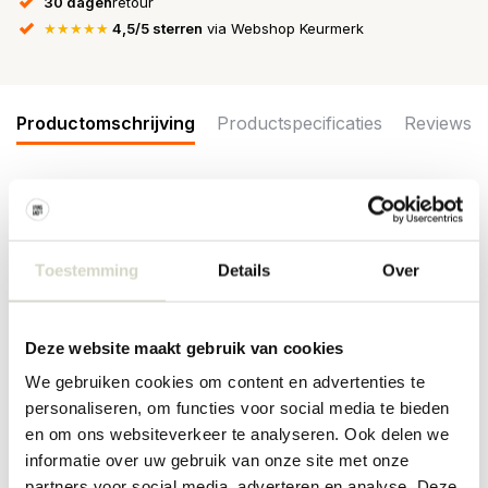
30 dagen
retour
★★★★★
4,5/5 sterren
via Webshop Keurmerk
Productomschrijving
Productspecificaties
Reviews
De Bloomingville Hauge console tafel is gemaakt van mangohout
met een rustieke uitstraling en een marmeren tafelblad. Het slanke
ontwerp van de consoletafel maakt de tafel geschikt voor kleinere
Toestemming
Details
Over
ruimtes en gangen. Afmeting 79x76x28cm
Maat: lengte 79 x hoogte 76 x breedte 28cm
Materiaal: marmer, mangohout
Deze website maakt gebruik van cookies
Kleur: bruin
Overige: reinigen met een vochtige doek.
We gebruiken cookies om content en advertenties te
personaliseren, om functies voor social media te bieden
PRODUCTSPECIFICATIES
en om ons websiteverkeer te analyseren. Ook delen we
informatie over uw gebruik van onze site met onze
partners voor social media, adverteren en analyse. Deze
Artikelnummer
82064977