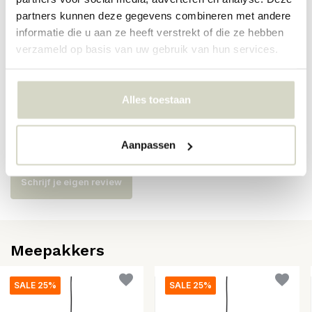
partners kunnen deze gegevens combineren met andere
SKU
82064977
informatie die u aan ze heeft verstrekt of die ze hebben
verzameld op basis van uw gebruik van hun services.
EAN
5711173344826
Alles toestaan
Reviews
Aanpassen
Er zijn nog geen reviews geschreven over dit product..
Schrijf je eigen review
Meepakkers
SALE 25%
SALE 25%