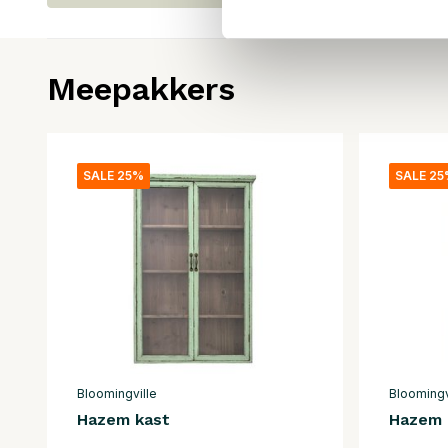
Meepakkers
SALE 25%
SALE 2
Bloomingville
Bloomingv
Hazem kast
Hazem 