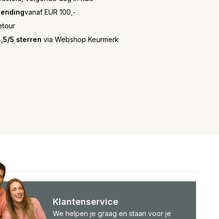
zending
vanaf EUR 100,-
etour
,5/5 sterren
via Webshop Keurmerk
Klantenservice
We helpen je graag en staan voor je