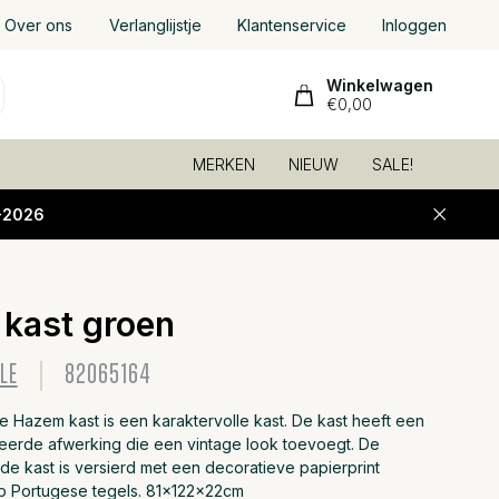
Over ons
Verlanglijstje
Klantenservice
Inloggen
Winkelwagen
€0,00
MERKEN
NIEUW
SALE!
-2026
kast groen
Toevoeg
LE
82065164
e Hazem kast is een karaktervolle kast. De kast heeft een
eerde afwerking die een vintage look toevoegt. De
de kast is versierd met een decoratieve papierprint
p Portugese tegels. 81x122x22cm