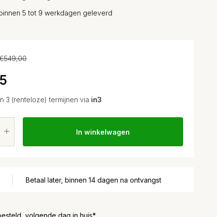
binnen 5 tot 9 werkdagen geleverd
€549,00
75
in 3 (renteloze) termijnen via
in3
In winkelwagen
Betaal later, binnen 14 dagen na ontvangst
besteld, volgende dag in huis*