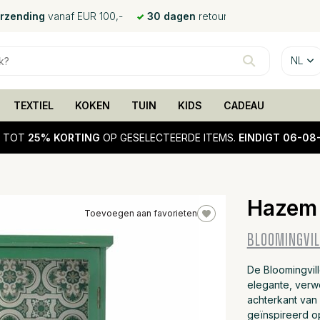
erzending
vanaf EUR 100,-
30 dagen
retour
NL
TEXTIEL
KOKEN
TUIN
KIDS
CADEAU
!
TOT
25% KORTING
OP GESELECTEERDE ITEMS.
EINDIGT 06-08
Hazem 
Toevoegen aan favorieten
25%
BLOOMINGVIL
sale
De Bloomingvill
elegante, verw
achterkant van 
geïnspireerd o