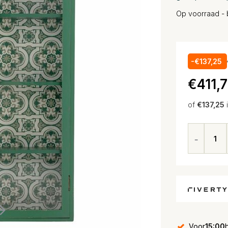
Op voorraad - 
-€137,25
€411,
of
€137,25
Voor
15:00