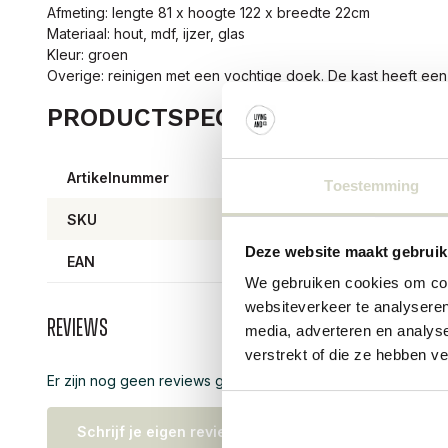
Afmeting: lengte 81 x hoogte 122 x breedte 22cm
Materiaal: hout, mdf, ijzer, glas
Kleur: groen
Overige: reinigen met een vochtige doek. De kast heeft ee
PRODUCTSPECIFICATIES
Artikelnummer
82065
Toestemming
SKU
82065
Deze website maakt gebruik
EAN
57111
We gebruiken cookies om cont
websiteverkeer te analyseren
Reviews
media, adverteren en analys
verstrekt of die ze hebben v
Er zijn nog geen reviews geschreven over dit product..
Schrijf je eigen review