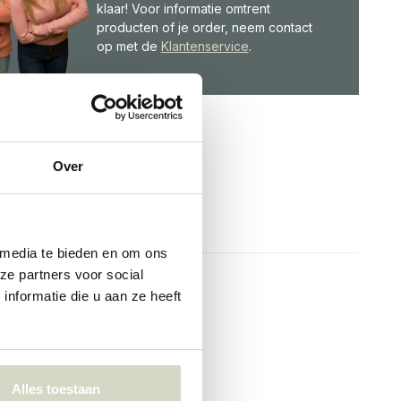
klaar! Voor informatie omtrent
producten of je order, neem contact
op met de
Klantenservice
.
Over
 media te bieden en om ons
ze partners voor social
nformatie die u aan ze heeft
Alles toestaan